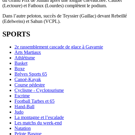
du Grand Prix de Juillan après une longue chevauchée. Caubet
(Lectoure) et Fathoux (Lourdes) complètent le podium.
Dans l’autre peloton, succès de Teyssier (Gaillac) devant Rebeillé
(Edelweiss) et Sahun (VCPL).
SPORTS
2e rassemblement cascade de glace à Gavarnie
Arts Martiaux
Athlétisme
Basket
Boxe
Brèves Sports 65
Canoë-Kayak
Course pédestre
Cyclisme - Cyclotourisme
Escrime
Football Tarbes et 65
Hand-Ball
Judo
La montagne et l’escalade
Les matchs du week-end
Natation
Pelote Basque