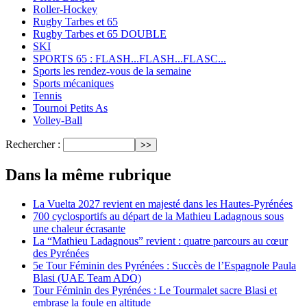
Roller-Hockey
Rugby Tarbes et 65
Rugby Tarbes et 65 DOUBLE
SKI
SPORTS 65 : FLASH...FLASH...FLASC...
Sports les rendez-vous de la semaine
Sports mécaniques
Tennis
Tournoi Petits As
Volley-Ball
Rechercher :
Dans la même rubrique
La Vuelta 2027 revient en majesté dans les Hautes-Pyrénées
700 cyclosportifs au départ de la Mathieu Ladagnous sous
une chaleur écrasante
La “Mathieu Ladagnous” revient : quatre parcours au cœur
des Pyrénées
5e Tour Féminin des Pyrénées : Succès de l’Espagnole Paula
Blasi (UAE Team ADQ)
Tour Féminin des Pyrénées : Le Tourmalet sacre Blasi et
embrase la foule en altitude