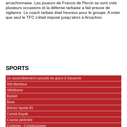
arcachonnaise. Les joueurs de Francis de Percin se sont créé
plusieurs occasions et la défense tarbaise a fait preuve de
vigilance. Le coach tarbais était heureux pour le groupe. A noter
que seul le TFC s’était imposé jusqu’alors à Arcachon.
SPORTS
2e rassemblement cascade de glace à Gavarnie
Arts Martiaux
Athlétisme
Basket
Boxe
Brèves Sports 65
Canoë-Kayak
Course pédestre
Cyclisme - Cyclotourisme