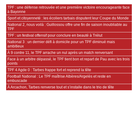
TPF : une défense retrouvée et une première victoire encourageante face
à Bayonne
Sport et citoyenneté : les écoliers tarbais disputent leur Coupe du Monde
National 2, nous voilà : Guillossou offre une fin de saison inoubliable au
TPF
TPF : un festival offensif pour conclure en beauté à Trélut
National 3 : un dernier défi à domicile pour un TPF diminué mais
ambitieux
À 9 contre 11, le TPF arrache un nul après un match renversant
Face à un arbitre dépassé, le TPF tient bon et repart de Pau avec les trois
points
TPF 4 Agde 0 : Tarbes frappe fort et reprend la tête
Football National : Le TPF maîtrise Albères/Argelès et reste en
embuscade
À Arcachon, Tarbes renverse tout et s’installe dans le trio de tête