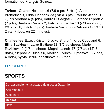
formation de François Gomez.
Tarbes
: Charde Houston 16 (7/9 à pts, 8 rbds), Anne
Breitreiner 9, Frida Eldebrink 23 (7/8 à 3 pts), Pauline Jannault
7, Isis Arrondo 4 (5 pds), Naura El Gargati 2, Florence Lepron 2
(7 pds), Béatrice Castets 2, Fatimatou Sacko 10 (4/8 au shoot,
2/2 aux LF, 4 rbds, 5 pds), Isabelle Yacoubou-Dehoui 21 (9/13 à
2 pts, 7 rbds, en 22 minutes).
Challes-les-Eaux
: Kristen Brooke Sharp 4, Kirby Copeland 6,
Elina Babkina 4, Laina Badiane 11 (5/9 au shoot), Marie
Ruzickova 2 (1/8 au shoot), Magali Lacroix 17 (7/8 aux LF, 6
rbds), Stéphanie Dubois 0, Martina Gyurcsi-Luptakova 9 (7 pds,
4 rbds), Sylvia Bédu-Janostinova 7 (6 rbds).
LES STATS
SPORTS
2e rassemblement cascade de glace à Gavarnie
Arts Martiaux
Athlétisme
Basket
Boxe