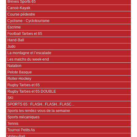
Brèves Sports 65
Canoë-Kayak
Course pédestre
Cyclisme - Cyclotourisme
Escrime
Football Tarbes et 65
Hand-Ball
Judo
La montagne et l’escalade
Les matchs du week-end
Natation
Pelote Basque
Roller-Hockey
Rugby Tarbes et 65
Rugby Tarbes et 65 DOUBLE
SKI
SPORTS 65 : FLASH...FLASH...FLASC...
Sports les rendez-vous de la semaine
Sports mécaniques
Tennis
Tournoi Petits As
Volley-Ball