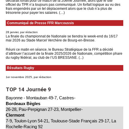
déclarait forfait pour ce match de la 20ème Journée, alors que le site
officiel du TPR n’a toujours pas communiqué. Un forfait logique au vu des
frais engendrés par un tel déplacement alors que le club n’a plus de
trésorerie pour payer les salaires. (....)
Communiqué de Presse FFR Marcoussis
28 janvier, par rédaction
La finale du championnat de Nationale se tiendra le week-end du 16/17
mai 2026 au Stade Marcel Verchère de Bourg-en-Bresse.
Réuni ce matin en séance, le Bureau Stratégique de la FFR a décidé
d’attribuer l’accueil de la finale 2025/2026 de Nationale, compétition phare
du rugby fédéral, au club de l’US BRESSANE. (...)
Résultats Rugby
1er novembre 2025, par rédaction
TOP 14 Journée 9
Bayonne - Montauban 49-7, Castres-
Bordeaux Bègles
26-28, Pau-Perpignan 27-23, Montpellier-
Clermont
7-9, Toulon-Lyon 54-21, Toulouse-Stade Français 29-17, La
Rochelle-Racing 92