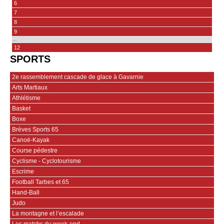
6
7
8
9
…
12
SPORTS
2e rassemblement cascade de glace à Gavarnie
Arts Martiaux
Athlétisme
Basket
Boxe
Brèves Sports 65
Canoë-Kayak
Course pédestre
Cyclisme - Cyclotourisme
Escrime
Football Tarbes et 65
Hand-Ball
Judo
La montagne et l’escalade
Les matchs du week-end