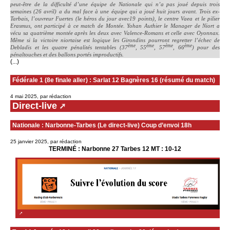
peut-être de la difficulté d’une équipe de Nationale qui n’a pas joué depuis trois
semaines (26 avril) a du mal face à une équipe qui a joué huit jours avant. Trois ex-
Tarbais, l’ouvreur Fuertes (le héros du jour avec19 points), le centre Vaea et le pilier
Erasmus, ont participé à ce match de Montée. Yohan Authier le Manager de Niort a
vécu sa quatrième montée après les deux avec Valence-Romans et celle avec Oyonnax.
Même si la victoire niortaise est logique les Girondins pourront regretter l’échec de
ème
ème
ème
ème
Debladis et les quatre pénalités tentables (37
, 55
, 57
, 66
) pour des
pénaltouches et des ballons portés improductifs.
(...)
Fédérale 1 (8e finale aller) : Sarlat 12 Bagnères 16 (résumé du match)
4 mai 2025, par rédaction
Direct-live
Nationale : Narbonne-Tarbes (Le direct-live) Coup d’envoi 18h
25 janvier 2025, par rédaction
TERMINÉ : Narbonne 27 Tarbes 12 MT : 10-12