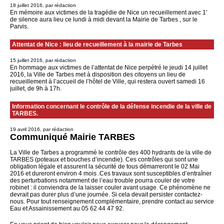
18 juillet 2016, par rédaction
En mémoire aux victimes de la tragédie de Nice un recueillement avec 1’
de silence aura lieu ce lundi à midi devant la Mairie de Tarbes , sur le
Parvis.
Attentat de Nice : lieu de recueillement à la mairie de Tarbes
15 juillet 2016, par rédaction
En hommage aux victimes de l’attentat de Nice perpétré le jeudi 14 juillet
2016, la Ville de Tarbes met à disposition des citoyens un lieu de
recueillement à l’accueil de l’hôtel de Ville, qui restera ouvert samedi 16
juillet, de 9h à 17h.
Information concernant le contrôle de la défense incendie de la ville de
TARBES.
19 avril 2016, par rédaction
Communiqué Mairie TARBES
La Ville de Tarbes a programmé le contrôle des 400 hydrants de la ville de
TARBES (poteaux et bouches d’incendie). Ces contrôles qui sont une
obligation légale et assurent la sécurité de tous démarreront le 02 Mai
2016 et dureront environ 4 mois .Ces travaux sont susceptibles d’entraîner
des perturbations notamment de l’eau trouble pourra couler de votre
robinet : il conviendra de la laisser couler avant usage. Ce phénomène ne
devrait pas durer plus d’une journée. Si cela devait persister contactez-
nous. Pour tout renseignement complémentaire, prendre contact au service
Eau et Assainissement au 05 62 44 47 92.