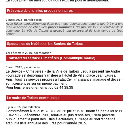
En vous priant de bien vouloir nous excuser pour le dérangement.
Présence de chenilles processionnaires
3 mars 2016, par rédaction
Avec l’hiver particulièrement doux que nous connaissons cette année ? il y a une
recrudescence de
chenilles processionnaires du pin
sur tout le territoire de la
commune. La Ville de Tarbes a déployé tout un arsenal de lutte contre ce fléau
naturel.
Spectacles de Noël pour les Seniors de Tarbes
1er décembre 2015, par rédaction
Transfert du service Cimetières (Communiqué mairie)
6 août 2015, par rédaction
Le Service « Cimetières » de la Ville de Tarbes jusqu’à présent rue André
Fourcade est désormais transféré à l’Hôtel de Ville, place Jean Jaurès.
Ainsi, tous les services propres à l’Etat Civil (naissance, mariage et décès)
sont concentrés sur un même bâtiment.
Pour tous renseignements : 05.62.44.38.38
Le maire de Tarbes communique
9 juin 2015, par rédaction
Conformément à la loi n° 78 788 du 28 juillet 1978, modifiée par la loi n° 80
1042 du 23 décembre 1980, relative au jury d’Assises, il sera procédé
publiquement à partir des listes électorales, au tirage au sort tendant à
établir la liste annuelle des jurés pour l’année 2015.