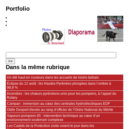
Portfolio
Dans la même rubrique
Un été haut en couleurs dans les accueils de loisirs tarbais
Éclipse du 12 août : les Hautes-Pyrénées plongées dans l’ombre à
98,9 %
Incendies : les chœurs pyrénéens unis pour les pompiers, à l’appel du
Rotary
Campan : immersion au cœur des centrales hydroélectriques EDF
Odile Despert élevée au rang d’officier de l’Ordre National du Mérite
Sapeurs‑pompiers 65 : intervention technique au cœur d’un
environnement souterrain complexe
Les Cadets de la Protection civile voient le jour dans les