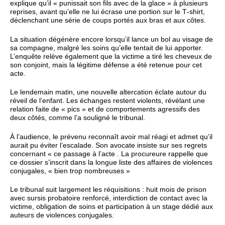
explique qu’il « punissait son fils avec de la glace » à plusieurs
reprises, avant qu’elle ne lui écrase une portion sur le T‑shirt,
déclenchant une série de coups portés aux bras et aux côtes.
La situation dégénère encore lorsqu’il lance un bol au visage de
sa compagne, malgré les soins qu’elle tentait de lui apporter.
L’enquête relève également que la victime a tiré les cheveux de
son conjoint, mais la légitime défense a été retenue pour cet
acte.
Le lendemain matin, une nouvelle altercation éclate autour du
réveil de l’enfant. Les échanges restent violents, révélant une
relation faite de « pics » et de comportements agressifs des
deux côtés, comme l’a souligné le tribunal.
À l’audience, le prévenu reconnaît avoir mal réagi et admet qu’il
aurait pu éviter l’escalade. Son avocate insiste sur ses regrets
concernant « ce passage à l’acte . La procureure rappelle que
ce dossier s’inscrit dans la longue liste des affaires de violences
conjugales, « bien trop nombreuses »
Le tribunal suit largement les réquisitions : huit mois de prison
avec sursis probatoire renforcé, interdiction de contact avec la
victime, obligation de soins et participation à un stage dédié aux
auteurs de violences conjugales.