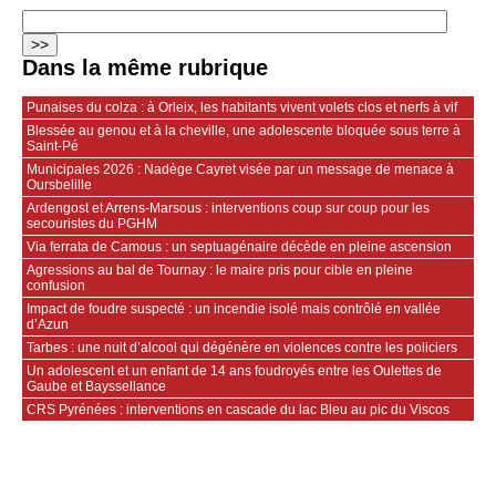
Dans la même rubrique
Punaises du colza : à Orleix, les habitants vivent volets clos et nerfs à vif
Blessée au genou et à la cheville, une adolescente bloquée sous terre à
Saint-Pé
Municipales 2026 : Nadège Cayret visée par un message de menace à
Oursbelille
Ardengost et Arrens-Marsous : interventions coup sur coup pour les
secouristes du PGHM
Via ferrata de Camous : un septuagénaire décède en pleine ascension
Agressions au bal de Tournay : le maire pris pour cible en pleine
confusion
Impact de foudre suspecté : un incendie isolé mais contrôlé en vallée
d’Azun
Tarbes : une nuit d’alcool qui dégénère en violences contre les policiers
Un adolescent et un enfant de 14 ans foudroyés entre les Oulettes de
Gaube et Bayssellance
CRS Pyrénées : interventions en cascade du lac Bleu au pic du Viscos