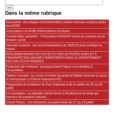
Dans la même rubrique
Néouvielle :Une plaque commémorative oubliée retrouve sa place grâce
aux APNP
Association Les Petits Débrouillards Occitanie
Trouble-fêtes assumés : l’Association ASHSHP monte au créneau sur le
dossier Lanne
Sécurité incendie : les recommandations du SDIS 65 pour protéger la
nature
RÉGLEMENTATION DES ACCÈS ET DES ACTIVITÉS DANS ET À
PROXIMITÉ DES MASSIFS FORESTIERS DANS LE DÉPARTEMENT
DES HAUTES-PYRÉNÉES
Protection de l’enfance : pourquoi Denis Fégné s’est abstenu à
l’Assemblée
Tarbes–Lourdes : les zones d’ombre du projet d’hôpital commun à Lanne
(Communiqué La France Insoumise 65)
Programme de la Maison du Parc National et de la vallée du 25 au 30
juillet
Loi montagne : La députée Sylvie Ferrer (LFI) dénonce un texte qui
menace les espaces naturels
Urssaf Tarbes : une fermeture exceptionnelle du 17 au 24 juillet