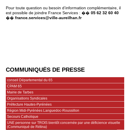
Pour toute question ou besoin d’information complémentaire, il
est possible de joindre France Services : ��
05 62 32 60 40
��
france.services@ville-aureilhan.fr
COMMUNIQUÉS DE PRESSE
conseil Départemental du 65
CPAM 65
Mairie de Tarbes
Organisations Syndicales
Préfecture Hautes-Pyrénées
Région Midi-Pyrénées Languedoc-Roussillon
Secours Catholique
UNE personne sur TROIS bientôt concernée par une déficience visuelle
(Communiqué de Rétina)