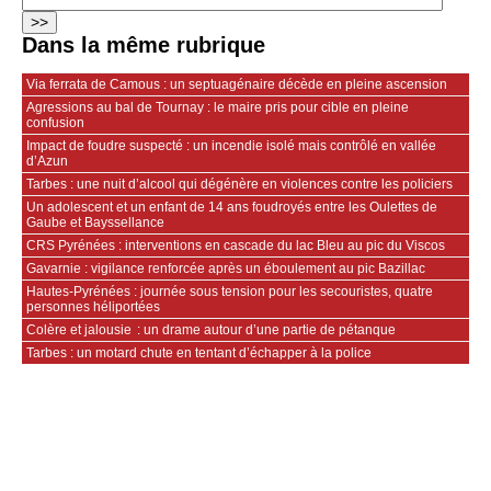
Dans la même rubrique
Via ferrata de Camous : un septuagénaire décède en pleine ascension
Agressions au bal de Tournay : le maire pris pour cible en pleine
confusion
Impact de foudre suspecté : un incendie isolé mais contrôlé en vallée
d’Azun
Tarbes : une nuit d’alcool qui dégénère en violences contre les policiers
Un adolescent et un enfant de 14 ans foudroyés entre les Oulettes de
Gaube et Bayssellance
CRS Pyrénées : interventions en cascade du lac Bleu au pic du Viscos
Gavarnie : vigilance renforcée après un éboulement au pic Bazillac
Hautes-Pyrénées : journée sous tension pour les secouristes, quatre
personnes héliportées
Colère et jalousie : un drame autour d’une partie de pétanque
Tarbes : un motard chute en tentant d’échapper à la police