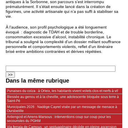
antiques à la Sorbonne, son parcours s’est interrompu
prématurément. Il s’était ensuite lancé dans la création de
figurines, une activité artisanale qui n’a pas suffi à stabiliser sa
vie.
À l’audience, son profil psychologique a été longuement
évoqué : diagnostic de TDAH et de trouble borderline,
consommation excessive d’alcool, instabilité chronique. Le
tribunal a souligné la complexité d’un dossier mêlant souffrance
personnelle et comportements violents, reflet d’un itinéraire
brisé entre ambitions contrariées et dérives répétées.
Dans la même rubrique
Punaises du colza : à Orleix, les habitants vivent volets clos et nerfs à vif
Blessée au genou et à la cheville, une adolescente bloquée sous terre à
Saint-Pé
Municipales 2026 : Nadège Cayret visée par un message de menace à
Oursbelille
Ardengost et Arrens-Marsous : interventions coup sur coup pour les
secouristes du PGHM
Via ferrata de Camous : un septuagénaire décède en pleine ascension