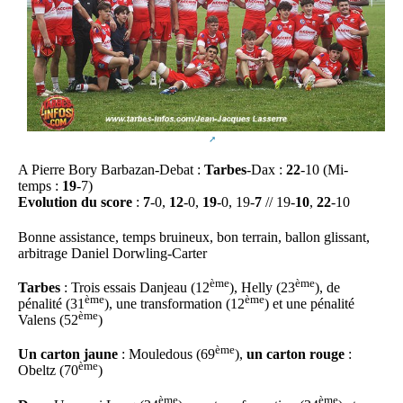
A Pierre Bory Barbazan-Debat :
Tarbes
-Dax :
22
-10 (Mi-
temps :
19
-7)
Evolution du score
:
7
-0,
12
-0,
19
-0, 19-
7
// 19-
10
,
22
-10
Bonne assistance, temps bruineux, bon terrain, ballon glissant,
arbitrage Daniel Dorwling-Carter
ème
ème
Tarbes
: Trois essais Danjeau (12
), Helly (23
), de
ème
ème
pénalité (31
), une transformation (12
) et une pénalité
ème
Valens (52
)
ème
Un carton jaune
: Mouledous (69
),
un carton rouge
:
ème
Obeltz (70
)
ème
ème