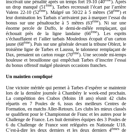
ème
inscrivait une pénalité après un temps fort 19-10 (40
). Après
ème
un drop manqué (51
), Tarbes recreusait l’écart par l’arrière
ème
ème
Valens 22-10 (52
). Malgré un 50/22 à 5 mètres (58
) et
leur domination les Tarbais n’arrivaient pas à marquer l’essai du
ème
bonus sur une pénaltouche à 5 mètres (63
). Ni sur une
énorme percée de Duffo, le demi-de-mêlée remplaçant, qui
ème
échouait près de la ligne landaise (66
). Les esprits
s’échauffaient et l’ailier tarbais Mouledous écopait d’un carton
ème
jaune (68
). Puis sur une générale devant la tribune Oblezt, le
troisième ligne de Tarbes et Laussu, le talonneur remplaçant de
ème
Dax, prenaient un carton rouge (70
). Une seconde mi-temps
houleuse et brouillonne qui empêchait Tarbes d’inscrire l’essai
du bonus offensif malgré plusieurs occasions franches.
Un maintien compliqué
Une victoire méritée qui permet à Tarbes d’espérer se maintenir
lors de la dernière journée à Chambéry le week-end prochain.
La compétition des Crabos (Moins 18 ans) réunit 42 clubs
répartis en 7 Poules de 6, issus des meilleurs Centres de
Formation, en matchs Aller-Retours. Les clubs les mieux classés
se qualifient pour le Championnat de Franc et les autres pour le
Challenge de France. Les huit dernières équipes des 3 Poules de
6 du Challenge de France sont reléguées en Nationale U18.
èmes
C’est-à-dire les deux derniers et les deux derniers 4
de