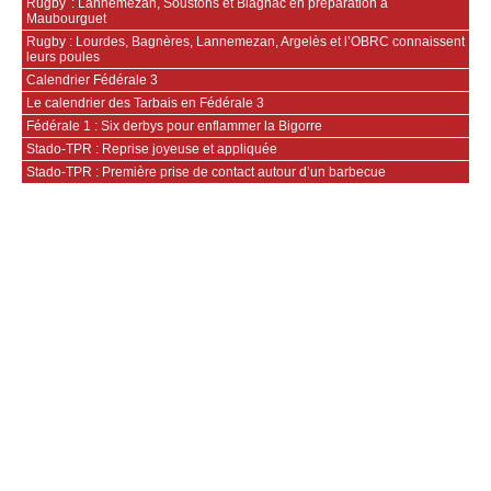
Rugby : Lannemezan, Soustons et Blagnac en préparation à
Maubourguet
Rugby : Lourdes, Bagnères, Lannemezan, Argelès et l’OBRC connaissent
leurs poules
Calendrier Fédérale 3
Le calendrier des Tarbais en Fédérale 3
Fédérale 1 : Six derbys pour enflammer la Bigorre
Stado-TPR : Reprise joyeuse et appliquée
Stado-TPR : Première prise de contact autour d’un barbecue