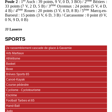
er
ème
Poule 2
: 1
Auch : 39 points, 9 V, 0 D, 3 BO) / 2
Béziers :
ème
33 points (7 V, 2 D, 5 B) / 3
Oyonnax : 24 points (5 V, 4 D,
ème
ème
4 B) / 4
Rouen : 20 points (3 V, 6 D, 8 B) / 5
Marcq-en-
Baroeul : 15 points (3 V, 6 D, 3 B) / Carcassonne : 0 point (0 V,
0 N, 9 D, 0 B)
JJ Lasserre
SPORTS
2e rassemblement cascade de glace à Gavarnie
Arts Martiaux
Athlétisme
Basket
Boxe
Brèves Sports 65
Canoë-Kayak
Course pédestre
Cyclisme - Cyclotourisme
Escrime
Football Tarbes et 65
Hand-Ball
Judo