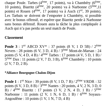
ème
ème
chaque Poule. Tarbes (4
, 17 points), va à Chambéry (6
,
ème
ème
10 points), Biarritz (4
, 20 points) va à Narbonne (5
,11
ème
er
points) et Rouen (4
, 17 points) va à Auch (1
, 39 points).
Les Tarbais se doivent de l’emporter à Chambéry, si possible
avec le bonus offensif, et espérer que Biarritz perde à Narbonne
sans bonus défensif. Rouen aura la tâche la plus compliquée à
Auch qui n’a pas perdu un seul match de Poule.
Classement
er
ème
Poule 3
: 1
ABCD XV* : 37 points (8 V, 1 D 5B) / 2
ème
Nevers : 28 points (6 V, 3 D, 4 B) / 3
Mont-de-Marsan : 24
ème
points (5 V, 4 D, 4 B) / 4
Tarbes : 17 points (4 V, 5 D, 1 B) /
ème
ème
5
Dax : 11 points (2 V, 7 D, 3 B), 6
Chambéry : 10 points
(2 V, 7 D, 2 B).
*Alliance Bourgogne-Chalon-Dijon
er
ème
Poule 1
: 1
Nice : 39 points (8 V, 1 D, 7 B) / 2
VRDR : 32
ème
points (6 V, 3 D, 8 B) / 3
Nantes : 20 points, 4 V, 2 N, 3 D, 0
ème
ème
B) / 4
Biarritz : 17 points (3 V, 2 N, 4 D, 1 B) / 5
ème
Narbonne : 11 points (2 V, 1 N, 6 D, 1 B) / 6
Soyaux-
Angoulême : 10 points (1 V, 1 N, 7 D, 4 B)