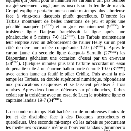
équipes qui jouent pour le maintien les Tarbais n’ont pas tremblé
malgré seulement vingt joueurs inscrits sur la feuille de match.
Ce qui explique peut-être une seconde mi-temps plus laborieuse
face à vingt-trois dacquois plutôt querelleurs. D’entrée les
Tarbais montraient de belles intentions de jeu et après une
ème
ème
pénalité manquée (7
) et un gros enchainement (9
), le
troisième ligne Danjeau franchissait la ligne après une
ème
pénaltouche à 5 mètres 7-0 (12
). Les Tarbais maintenaient
leur emprise avec un débordement de l’ailier Helly sur un petit
ème
côté derrière une mêlée conquérante 12-0 (23
). Après le
ème
carton jaune du seconde ligne dacquois Sarrailh (27
) les
Bigourdans gâchaient une occasion d’essai par un en-avant
ème
(28
). Quelques minutes plus tard l’arbitre accordait un essai
ème
de pénalité suite à un énorme ballon porté écroulé 19-0 (31
)
avec carton jaune au fautif le pilier Cridlig. Puis avant la mi-
temps les Tarbais, en double supériorité numérique, répondaient
aux provocations dacquoises et se faisaient pénaliser à trois
reprises. Après deux bonnes défenses sur pénaltouches, Tarbes
cédait sur la troisième avec un essai de Lucq le troisième ligne et
ème
capitaine landais 19-7 (34
).
La seconde mi-temps était hachée par de nombreuses fautes de
jeu et de discipline face à des Dacquois accrocheurs et
querelleurs. Une seconde mi-temps où les tarbais se procuraient
les meilleures occasions même si l’ouvreur landais Chirumberro