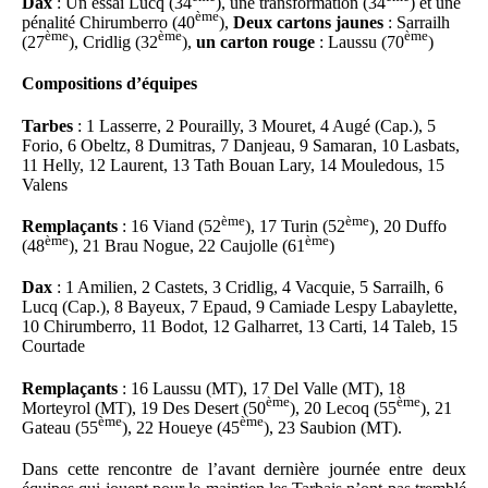
Dax
: Un essai Lucq (34
), une transformation (34
) et une
ème
pénalité Chirumberro (40
),
Deux cartons jaunes
: Sarrailh
ème
ème
ème
(27
), Cridlig (32
),
un carton rouge
: Laussu (70
)
Compositions d’équipes
Tarbes
: 1 Lasserre, 2 Pourailly, 3 Mouret, 4 Augé (Cap.), 5
Forio, 6 Obeltz, 8 Dumitras, 7 Danjeau, 9 Samaran, 10 Lasbats,
11 Helly, 12 Laurent, 13 Tath Bouan Lary, 14 Mouledous, 15
Valens
ème
ème
Remplaçants
: 16 Viand (52
), 17 Turin (52
), 20 Duffo
ème
ème
(48
), 21 Brau Nogue, 22 Caujolle (61
)
Dax
: 1 Amilien, 2 Castets, 3 Cridlig, 4 Vacquie, 5 Sarrailh, 6
Lucq (Cap.), 8 Bayeux, 7 Epaud, 9 Camiade Lespy Labaylette,
10 Chirumberro, 11 Bodot, 12 Galharret, 13 Carti, 14 Taleb, 15
Courtade
Remplaçants
: 16 Laussu (MT), 17 Del Valle (MT), 18
ème
ème
Morteyrol (MT), 19 Des Desert (50
), 20 Lecoq (55
), 21
ème
ème
Gateau (55
), 22 Houeye (45
), 23 Saubion (MT).
Dans cette rencontre de l’avant dernière journée entre deux