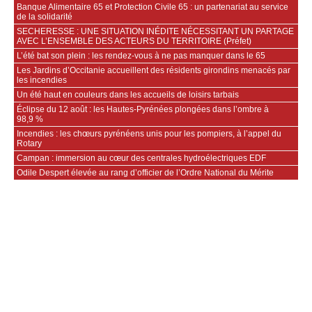
Banque Alimentaire 65 et Protection Civile 65 : un partenariat au service
de la solidarité
SECHERESSE : UNE SITUATION INÉDITE NÉCESSITANT UN PARTAGE
AVEC L’ENSEMBLE DES ACTEURS DU TERRITOIRE (Préfet)
L’été bat son plein : les rendez-vous à ne pas manquer dans le 65
Les Jardins d’Occitanie accueillent des résidents girondins menacés par
les incendies
Un été haut en couleurs dans les accueils de loisirs tarbais
Éclipse du 12 août : les Hautes-Pyrénées plongées dans l’ombre à
98,9 %
Incendies : les chœurs pyrénéens unis pour les pompiers, à l’appel du
Rotary
Campan : immersion au cœur des centrales hydroélectriques EDF
Odile Despert élevée au rang d’officier de l’Ordre National du Mérite