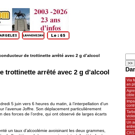
conducteur de trottinette arrêté avec 2 g d’alcool
Dan
 trottinette arrêté avec 2 g d’alcool
Via 
en p
Agres
cible
Impac
redi 5 juin vers 6 heures du matin, à l’interpellation d’un
contr
 sur l’avenue Joffre. Son déplacement particulièrement
Tarbe
on des forces de l’ordre, qui ont observé de larges écarts
viole
Un a
entr
senté un taux d’alcoolémie avoisinant les deux grammes,
CRS 