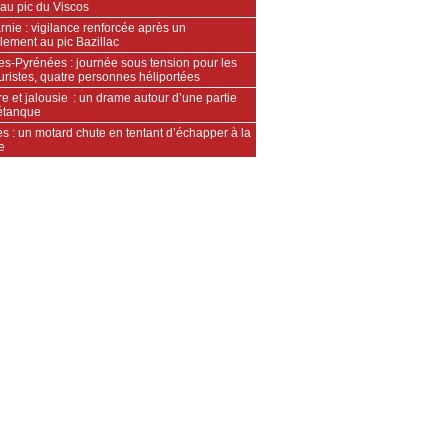
au pic du Viscos
nie : vigilance renforcée après un
lement au pic Bazillac
es-Pyrénées : journée sous tension pour les
ristes, quatre personnes héliportées
e et jalousie : un drame autour d’une partie
étanque
s : un motard chute en tentant d’échapper à la
e