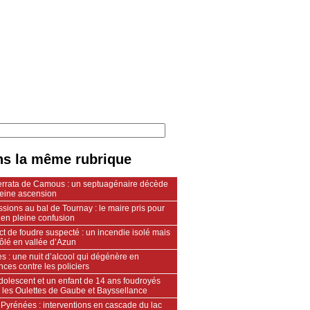
s la même rubrique
ferrata de Camous : un septuagénaire décède
leine ascension
sions au bal de Tournay : le maire pris pour
 en pleine confusion
t de foudre suspecté : un incendie isolé mais
ôlé en vallée d’Azun
s : une nuit d’alcool qui dégénère en
nces contre les policiers
dolescent et un enfant de 14 ans foudroyés
e les Oulettes de Gaube et Bayssellance
Pyrénées : interventions en cascade du lac