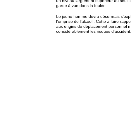
un niveau largement supérieur au seuil lé
garde à vue dans la foulée.
Le jeune homme devra désormais s’expliq
l’emprise de l’alcool . Cette affaire rapp
aux engins de déplacement personnel mo
considérablement les risques d’accident, q