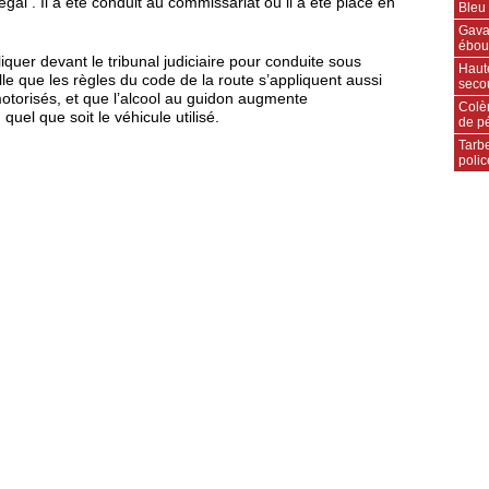
gal . Il a été conduit au commissariat où il a été placé en
Bleu 
Gavar
ébou
uer devant le tribunal judiciaire pour conduite sous
Haut
elle que les règles du code de la route s’appliquent aussi
secou
torisés, et que l’alcool au guidon augmente
Colèr
uel que soit le véhicule utilisé.
de p
Tarbe
polic