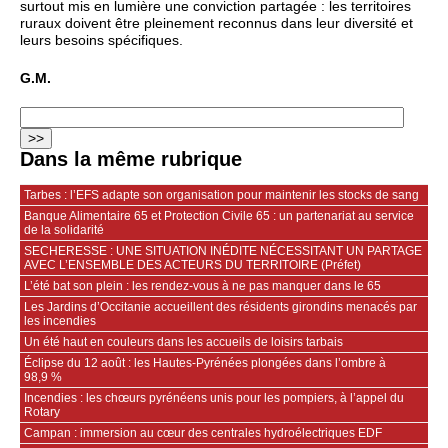
surtout mis en lumière une conviction partagée : les territoires
ruraux doivent être pleinement reconnus dans leur diversité et
leurs besoins spécifiques.
G.M.
Dans la même rubrique
Tarbes : l’EFS adapte son organisation pour maintenir les stocks de sang
Banque Alimentaire 65 et Protection Civile 65 : un partenariat au service
de la solidarité
SECHERESSE : UNE SITUATION INÉDITE NÉCESSITANT UN PARTAGE
AVEC L’ENSEMBLE DES ACTEURS DU TERRITOIRE (Préfet)
L’été bat son plein : les rendez-vous à ne pas manquer dans le 65
Les Jardins d’Occitanie accueillent des résidents girondins menacés par
les incendies
Un été haut en couleurs dans les accueils de loisirs tarbais
Éclipse du 12 août : les Hautes-Pyrénées plongées dans l’ombre à
98,9 %
Incendies : les chœurs pyrénéens unis pour les pompiers, à l’appel du
Rotary
Campan : immersion au cœur des centrales hydroélectriques EDF