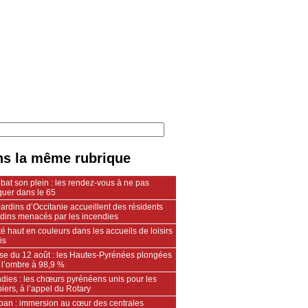
s la même rubrique
 bat son plein : les rendez-vous à ne pas
uer dans le 65
ardins d’Occitanie accueillent des résidents
ndins menacés par les incendies
é haut en couleurs dans les accueils de loisirs
is
pse du 12 août : les Hautes-Pyrénées plongées
 l’ombre à 98,9 %
dies : les chœurs pyrénéens unis pour les
ers, à l’appel du Rotary
an : immersion au cœur des centrales