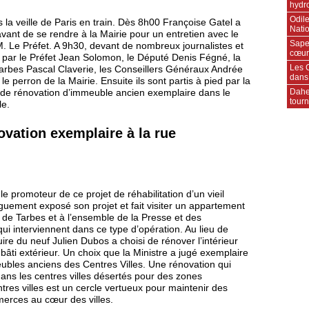
hydr
Odile
 la veille de Paris en train. Dès 8h00 Françoise Gatel a
Natio
avant de se rendre à la Mairie pour un entretien avec le
Sape
. Le Préfet. A 9h30, devant de nombreux journalistes et
cœur
par le Préfet Jean Solomon, le Député Denis Fégné, la
Les C
arbes Pascal Claverie, les Conseillers Généraux Andrée
dans
e perron de la Mairie. Ensuite ils sont partis à pied par la
Daher
 de rénovation d’immeuble ancien exemplaire dans le
tourn
le.
ovation exemplaire à la rue
le promoteur de ce projet de réhabilitation d’un vieil
guement exposé son projet et fait visiter un appartement
e de Tarbes et à l’ensemble de la Presse et des
ui interviennent dans ce type d’opération. Au lieu de
uire du neuf Julien Dubos a choisi de rénover l’intérieur
u bâti extérieur. Un choix que la Ministre a jugé exemplaire
ubles anciens des Centres Villes. Une rénovation qui
ans les centres villes désertés pour des zones
tres villes est un cercle vertueux pour maintenir des
merces au cœur des villes.