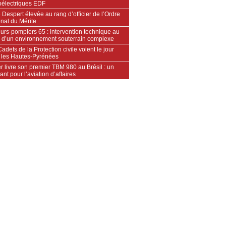
oélectriques EDF
 Despert élevée au rang d’officier de l’Ordre
nal du Mérite
urs‑pompiers 65 : intervention technique au
 d’un environnement souterrain complexe
adets de la Protection civile voient le jour
 les Hautes‑Pyrénées
 livre son premier TBM 980 au Brésil : un
ant pour l’aviation d’affaires