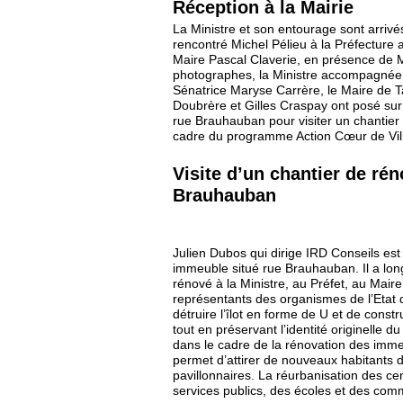
Réception à la Mairie
La Ministre et son entourage sont arrivés
rencontré Michel Pélieu à la Préfecture 
Maire Pascal Claverie, en présence de M
photographes, la Ministre accompagnée 
Sénatrice Maryse Carrère, le Maire de T
Doubrère et Gilles Craspay ont posé sur l
rue Brauhauban pour visiter un chantier
cadre du programme Action Cœur de Vil
Visite d’un chantier de rén
Brauhauban
Julien Dubos qui dirige IRD Conseils est 
immeuble situé rue Brauhauban. Il a lon
rénové à la Ministre, au Préfet, au Mair
représentants des organismes de l’Etat q
détruire l’îlot en forme de U et de constr
tout en préservant l’identité originelle d
dans le cadre de la rénovation des imme
permet d’attirer de nouveaux habitants d
pavillonnaires. La réurbanisation des cen
services publics, des écoles et des com