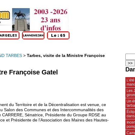
ND TARBES
>
Tarbes, visite de la Ministre Françoise
Dan
stre Françoise Gatel
L’été
manq
Les J
giro
Un ét
nt du Territoire et de la Décentralisation est venue, ce
tarba
on du Salon des Communes et des Intercommunalités des
Écli
yse CARRERE, Sénatrice, Présidente du Groupe RDSE au
dans
e et Présidente de l’Association des Maires des Hautes-
Incen
pompi
Camp