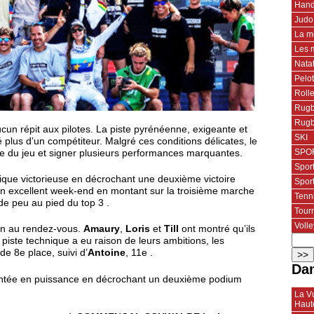
Hand
Judo
La m
Les 
Nata
Pelo
Roll
Rugb
Rugb
cun répit aux pilotes. La piste pyrénéenne, exigeante et
SKI
 plus d’un compétiteur. Malgré ces conditions délicates, le
SPOR
 du jeu et signer plusieurs performances marquantes.
Spor
ique victorieuse en décrochant une deuxième victoire
Spor
 excellent week-end en montant sur la troisième marche
Tenn
e peu au pied du top 3 .
Tourn
Volle
ien au rendez-vous.
Amaury
,
Loris
et
Till
ont montré qu’ils
a piste technique a eu raison de leurs ambitions, les
de 8e place, suivi d’
Antoine
, 11e .
Dan
ntée en puissance en décrochant un deuxième podium
La Vu
Haut