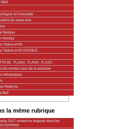
-Ball
ontagne et l’escalade
matchs du week-end
tion
te Basque
er-Hockey
y Tarbes et 65
y Tarbes et 65 DOUBLE
TS 65 : FLASH...FLASH...FLASC...
ts les rendez-vous de la semaine
ts mécaniques
is
oi Petits As
y-Ball
s la même rubrique
elta 2027 revient en majesté dans les
es-Pyrénées