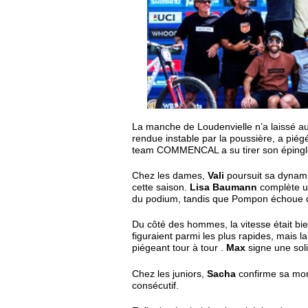
La manche de Loudenvielle n’a laissé au
rendue instable par la poussière, a piégé
team COMMENCAL a su tirer son épingle
Chez les dames,
Vali
poursuit sa dynam
cette saison.
Lisa Baumann
complète un
du podium, tandis que Pompon échoue d
Du côté des hommes, la vitesse était b
figuraient parmi les plus rapides, mais l
piégeant tour à tour .
Max
signe une soli
Chez les juniors,
Sacha
confirme sa mo
consécutif.