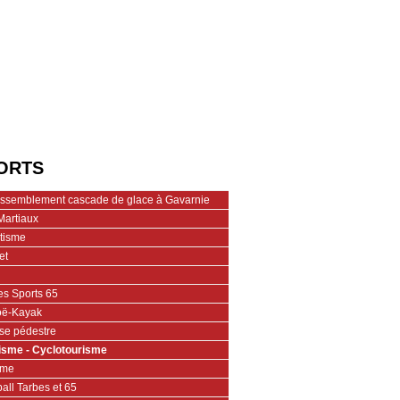
ORTS
assemblement cascade de glace à Gavarnie
Martiaux
étisme
et
es Sports 65
ë-Kayak
se pédestre
isme - Cyclotourisme
ime
all Tarbes et 65