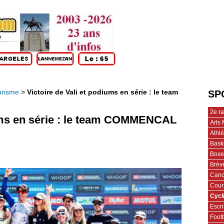
urisme
>
Victoire de Vali et podiums en série : le team
SP
2e r
iums en série : le team COMMENCAL
Arts 
Athl
Bask
Boxe
Brèv
Cano
Cour
Cycl
Escr
Footb