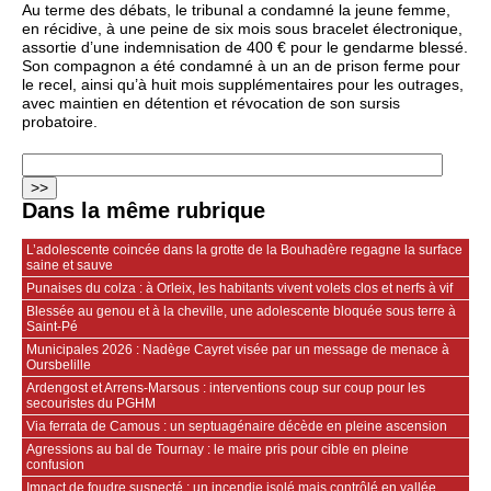
Au terme des débats, le tribunal a condamné la jeune femme,
en récidive, à une peine de six mois sous bracelet électronique,
assortie d’une indemnisation de 400 € pour le gendarme blessé.
Son compagnon a été condamné à un an de prison ferme pour
le recel, ainsi qu’à huit mois supplémentaires pour les outrages,
avec maintien en détention et révocation de son sursis
probatoire.
Dans la même rubrique
L’adolescente coincée dans la grotte de la Bouhadère regagne la surface
saine et sauve
Punaises du colza : à Orleix, les habitants vivent volets clos et nerfs à vif
Blessée au genou et à la cheville, une adolescente bloquée sous terre à
Saint-Pé
Municipales 2026 : Nadège Cayret visée par un message de menace à
Oursbelille
Ardengost et Arrens-Marsous : interventions coup sur coup pour les
secouristes du PGHM
Via ferrata de Camous : un septuagénaire décède en pleine ascension
Agressions au bal de Tournay : le maire pris pour cible en pleine
confusion
Impact de foudre suspecté : un incendie isolé mais contrôlé en vallée