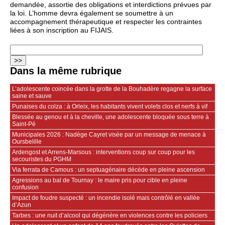
demandée, assortie des obligations et interdictions prévues par
la loi. L’homme devra également se soumettre à un
accompagnement thérapeutique et respecter les contraintes
liées à son inscription au FIJAIS.
Dans la même rubrique
L’adolescente coincée dans la grotte de la Bouhadère regagne la surface
saine et sauve
Punaises du colza : à Orleix, les habitants vivent volets clos et nerfs à vif
Blessée au genou et à la cheville, une adolescente bloquée sous terre à
Saint-Pé
Municipales 2026 : Nadège Cayret visée par un message de menace à
Oursbelille
Ardengost et Arrens-Marsous : interventions coup sur coup pour les
secouristes du PGHM
Via ferrata de Camous : un septuagénaire décède en pleine ascension
Agressions au bal de Tournay : le maire pris pour cible en pleine
confusion
Impact de foudre suspecté : un incendie isolé mais contrôlé en vallée
d’Azun
Tarbes : une nuit d’alcool qui dégénère en violences contre les policiers