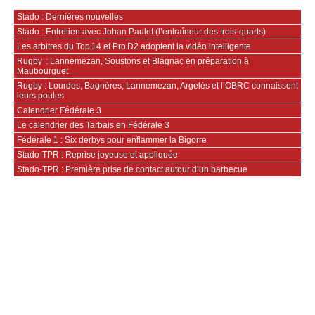
Stado : Dernières nouvelles
Stado : Entretien avec Johan Paulet (l’entraîneur des trois-quarts)
Les arbitres du Top 14 et Pro D2 adoptent la vidéo intelligente
Rugby : Lannemezan, Soustons et Blagnac en préparation à
Maubourguet
Rugby : Lourdes, Bagnères, Lannemezan, Argelès et l’OBRC connaissent
leurs poules
Calendrier Fédérale 3
Le calendrier des Tarbais en Fédérale 3
Fédérale 1 : Six derbys pour enflammer la Bigorre
Stado-TPR : Reprise joyeuse et appliquée
Stado-TPR : Première prise de contact autour d’un barbecue