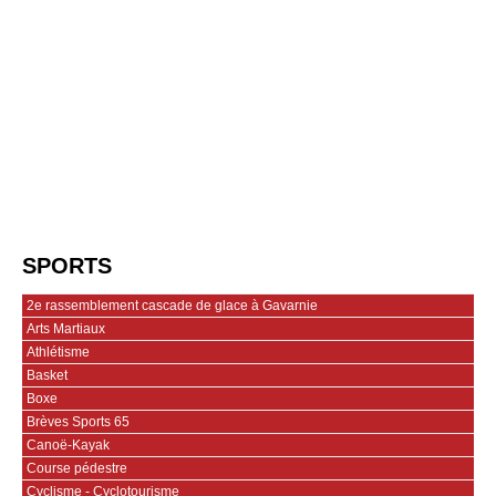
SPORTS
2e rassemblement cascade de glace à Gavarnie
Arts Martiaux
Athlétisme
Basket
Boxe
Brèves Sports 65
Canoë-Kayak
Course pédestre
Cyclisme - Cyclotourisme