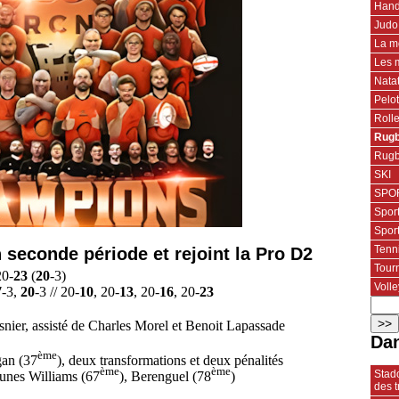
Hand
Judo
La m
Les 
Nata
Pelo
Roll
Rugb
Rugb
SKI
SPOR
Spor
Spor
Tenn
seconde période et rejoint la Pro D2
Tourn
20-
23
(
20
-3)
Volle
7
-3,
20
-3 // 20-
10
, 20-
13
, 20-
16
, 20-
23
snier, assisté de Charles Morel et Benoit Lapassade
Dan
ème
gan (37
), deux transformations et deux pénalités
ème
ème
Stado
aunes Williams (67
), Berenguel (78
)
des t