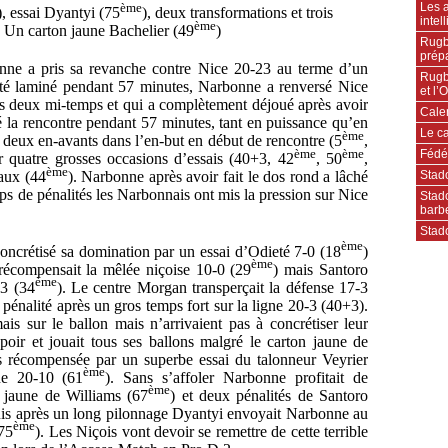
Les a
ème
), essai Dyantyi (75
), deux transformations et trois
intel
ème
. Un carton jaune Bachelier (49
)
Rugb
prép
nne a pris sa revanche contre Nice 20-23 au terme d’un
Rugb
té laminé pendant 57 minutes, Narbonne a renversé Nice
et l
es deux mi-temps et qui a complètement déjoué après avoir
Cale
 la rencontre pendant 57 minutes, tant en puissance qu’en
Le ca
ème
r deux en-avants dans l’en-but en début de rencontre (5
,
Fédér
ème
ème
ur quatre grosses occasions d’essais (40+3, 42
, 50
,
ème
Stad
eaux (44
). Narbonne après avoir fait le dos rond a lâché
ps de pénalités les Narbonnais ont mis la pression sur Nice
Stado
barb
Stado
ème
oncrétisé sa domination par un essai d’Odieté 7-0 (18
)
ème
 récompensait la mêlée niçoise 10-0 (29
) mais Santoro
ème
-3 (34
). Le centre Morgan transperçait la défense 17-3
 pénalité après un gros temps fort sur la ligne 20-3 (40+3).
ais sur le ballon mais n’arrivaient pas à concrétiser leur
poir et jouait tous ses ballons malgré le carton jaune de
es récompensée par un superbe essai du talonneur Veyrier
ème
ne 20-10 (61
). Sans s’affoler Narbonne profitait de
ème
n jaune de Williams (67
) et deux pénalités de Santoro
Puis après un long pilonnage Dyantyi envoyait Narbonne au
ème
(75
). Les Niçois vont devoir se remettre de cette terrible