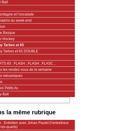
-Ball
ontagne et l’escalade
matchs du week-end
tion
te Basque
er-Hockey
y Tarbes et 65
y Tarbes et 65 DOUBLE
TS 65 : FLASH...FLASH...FLASC...
ts les rendez-vous de la semaine
ts mécaniques
is
oi Petits As
y-Ball
s la même rubrique
 : Entretien avec Johan Paulet (l’entraîneur
rois-quarts)