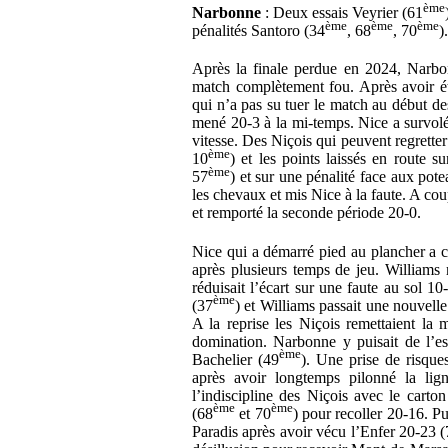
ème
Narbonne
: Deux essais Veyrier (61
ème
ème
ème
pénalités Santoro (34
, 68
, 70
)
Après la finale perdue en 2024, Narbo
match complètement fou. Après avoir é
qui n’a pas su tuer le match au début d
mené 20-3 à la mi-temps. Nice a survolé
vitesse. Des Niçois qui peuvent regrette
ème
10
) et les points laissés en route s
ème
57
) et sur une pénalité face aux pot
les chevaux et mis Nice à la faute. A cou
et remporté la seconde période 20-0.
Nice qui a démarré pied au plancher a c
après plusieurs temps de jeu. Williams
réduisait l’écart sur une faute au sol 10
ème
(37
) et Williams passait une nouvelle
A la reprise les Niçois remettaient la m
domination. Narbonne y puisait de l’es
ème
Bachelier (49
). Une prise de risqu
après avoir longtemps pilonné la lig
l’indiscipline des Niçois avec le carto
ème
ème
(68
et 70
) pour recoller 20-16. 
Paradis après avoir vécu l’Enfer 20-23 