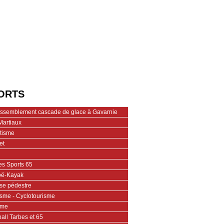
ORTS
assemblement cascade de glace à Gavarnie
Martiaux
étisme
et
es Sports 65
ë-Kayak
se pédestre
isme - Cyclotourisme
ime
all Tarbes et 65