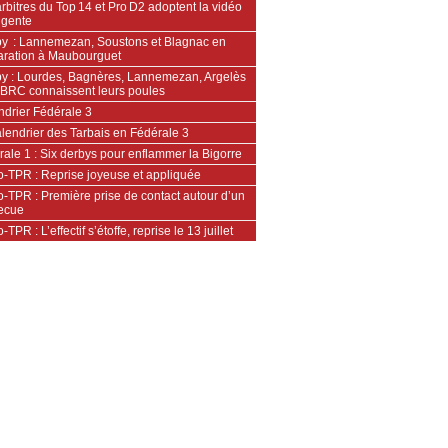
rbitres du Top 14 et Pro D2 adoptent la vidéo
ligente
y : Lannemezan, Soustons et Blagnac en
aration à Maubourguet
y : Lourdes, Bagnères, Lannemezan, Argelès
’OBRC connaissent leurs poules
ndrier Fédérale 3
lendrier des Tarbais en Fédérale 3
ale 1 : Six derbys pour enflammer la Bigorre
o-TPR : Reprise joyeuse et appliquée
-TPR : Première prise de contact autour d’un
ecue
-TPR : L’effectif s’étoffe, reprise le 13 juillet