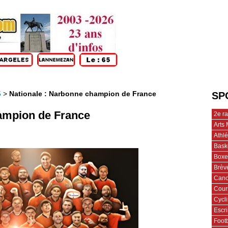
5
>
Nationale : Narbonne champion de France
SP
ampion de France
2e r
Arts 
Athl
Bask
Boxe
Brèv
Cano
Cour
Cycl
Escr
Footb