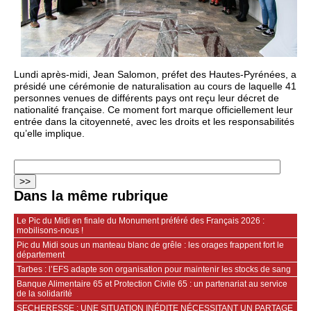
Lundi après-midi, Jean Salomon, préfet des Hautes-Pyrénées, a
présidé une cérémonie de naturalisation au cours de laquelle 41
personnes venues de différents pays ont reçu leur décret de
nationalité française. Ce moment fort marque officiellement leur
entrée dans la citoyenneté, avec les droits et les responsabilités
qu’elle implique.
Dans la même rubrique
Le Pic du Midi en finale du Monument préféré des Français 2026 :
mobilisons‑nous !
Pic du Midi sous un manteau blanc de grêle : les orages frappent fort le
département
Tarbes : l’EFS adapte son organisation pour maintenir les stocks de sang
Banque Alimentaire 65 et Protection Civile 65 : un partenariat au service
de la solidarité
SECHERESSE : UNE SITUATION INÉDITE NÉCESSITANT UN PARTAGE