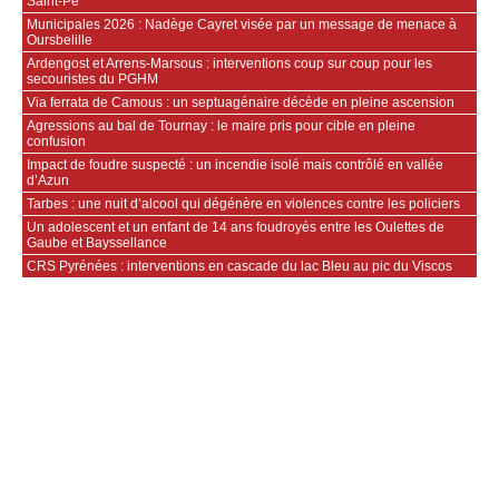
Saint-Pé
Municipales 2026 : Nadège Cayret visée par un message de menace à
Oursbelille
Ardengost et Arrens-Marsous : interventions coup sur coup pour les
secouristes du PGHM
Via ferrata de Camous : un septuagénaire décède en pleine ascension
Agressions au bal de Tournay : le maire pris pour cible en pleine
confusion
Impact de foudre suspecté : un incendie isolé mais contrôlé en vallée
d’Azun
Tarbes : une nuit d’alcool qui dégénère en violences contre les policiers
Un adolescent et un enfant de 14 ans foudroyés entre les Oulettes de
Gaube et Bayssellance
CRS Pyrénées : interventions en cascade du lac Bleu au pic du Viscos