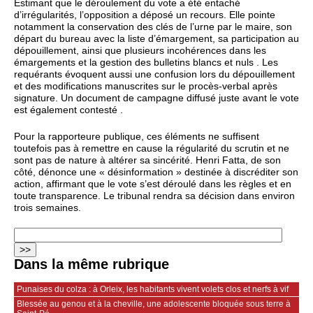
Estimant que le déroulement du vote a été entaché
d’irrégularités, l’opposition a déposé un recours. Elle pointe
notamment la conservation des clés de l’urne par le maire, son
départ du bureau avec la liste d’émargement, sa participation au
dépouillement, ainsi que plusieurs incohérences dans les
émargements et la gestion des bulletins blancs et nuls . Les
requérants évoquent aussi une confusion lors du dépouillement
et des modifications manuscrites sur le procès‑verbal après
signature. Un document de campagne diffusé juste avant le vote
est également contesté .
Pour la rapporteure publique, ces éléments ne suffisent
toutefois pas à remettre en cause la régularité du scrutin et ne
sont pas de nature à altérer sa sincérité. Henri Fatta, de son
côté, dénonce une « désinformation » destinée à discréditer son
action, affirmant que le vote s’est déroulé dans les règles et en
toute transparence. Le tribunal rendra sa décision dans environ
trois semaines.
Dans la même rubrique
Punaises du colza : à Orleix, les habitants vivent volets clos et nerfs à vif
Blessée au genou et à la cheville, une adolescente bloquée sous terre à