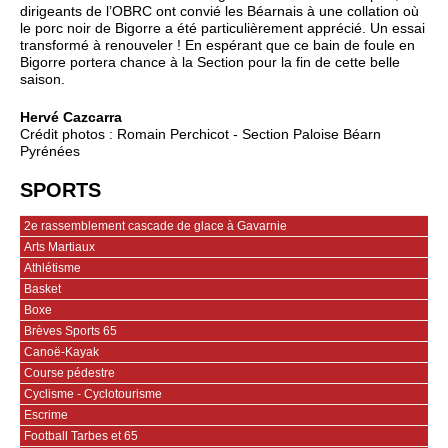
dirigeants de l’OBRC ont convié les Béarnais à une collation où
le porc noir de Bigorre a été particulièrement apprécié. Un essai
transformé à renouveler ! En espérant que ce bain de foule en
Bigorre portera chance à la Section pour la fin de cette belle
saison.
Hervé Cazcarra
Crédit photos : Romain Perchicot - Section Paloise Béarn
Pyrénées
SPORTS
2e rassemblement cascade de glace à Gavarnie
Arts Martiaux
Athlétisme
Basket
Boxe
Brèves Sports 65
Canoë-Kayak
Course pédestre
Cyclisme - Cyclotourisme
Escrime
Football Tarbes et 65