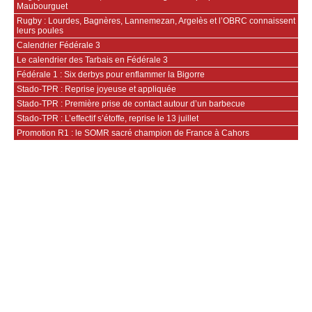
Maubourguet
Rugby : Lourdes, Bagnères, Lannemezan, Argelès et l’OBRC connaissent
leurs poules
Calendrier Fédérale 3
Le calendrier des Tarbais en Fédérale 3
Fédérale 1 : Six derbys pour enflammer la Bigorre
Stado-TPR : Reprise joyeuse et appliquée
Stado-TPR : Première prise de contact autour d’un barbecue
Stado-TPR : L’effectif s’étoffe, reprise le 13 juillet
Promotion R1 : le SOMR sacré champion de France à Cahors