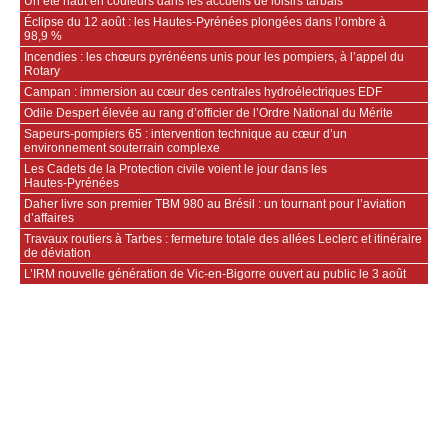
Un été haut en couleurs dans les accueils de loisirs tarbais
Éclipse du 12 août : les Hautes-Pyrénées plongées dans l’ombre à
98,9 %
Incendies : les chœurs pyrénéens unis pour les pompiers, à l’appel du
Rotary
Campan : immersion au cœur des centrales hydroélectriques EDF
Odile Despert élevée au rang d’officier de l’Ordre National du Mérite
Sapeurs‑pompiers 65 : intervention technique au cœur d’un
environnement souterrain complexe
Les Cadets de la Protection civile voient le jour dans les
Hautes‑Pyrénées
Daher livre son premier TBM 980 au Brésil : un tournant pour l’aviation
d’affaires
Travaux routiers à Tarbes : fermeture totale des allées Leclerc et itinéraire
de déviation
L’IRM nouvelle génération de Vic-en-Bigorre ouvert au public le 3 août