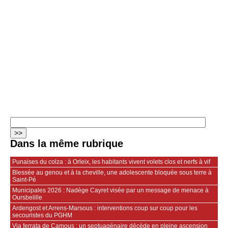
Dans la même rubrique
Punaises du colza : à Orleix, les habitants vivent volets clos et nerfs à vif
Blessée au genou et à la cheville, une adolescente bloquée sous terre à
Saint-Pé
Municipales 2026 : Nadège Cayret visée par un message de menace à
Oursbelille
Ardengost et Arrens-Marsous : interventions coup sur coup pour les
secouristes du PGHM
Via ferrata de Camous : un septuagénaire décède en pleine ascension