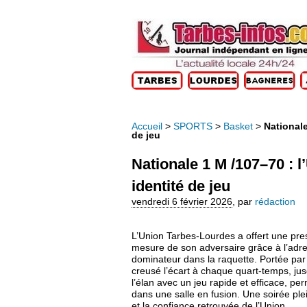
Accueil
>
SPORTS
>
Basket
>
Nationale
de jeu
Nationale 1 M /107–70 : l
identité de jeu
vendredi 6 février 2026
,
par
rédaction
L’Union Tarbes-Lourdes a offert une pre
mesure de son adversaire grâce à l’adres
dominateur dans la raquette. Portée par u
creusé l’écart à chaque quart-temps, ju
l’élan avec un jeu rapide et efficace, pe
dans une salle en fusion. Une soirée ple
et la confiance retrouvée de l’Union.