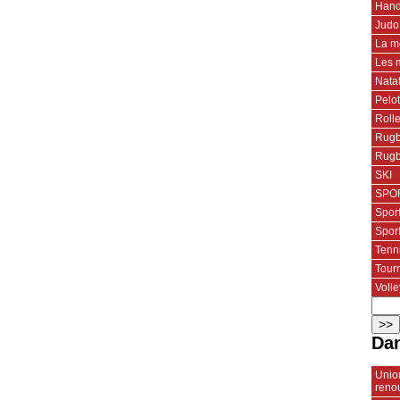
Hand
Judo
La m
Les 
Nata
Pelo
Roll
Rugb
Rugb
SKI
SPOR
Spor
Spor
Tenn
Tourn
Volle
Dan
Union
reno