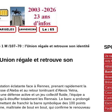
 1 M /107–70 : l’Union régale et retrouve son identité
SP
2e r
’Union régale et retrouve son
Arts 
Athl
Bask
Boxe
Brèv
station éclatante face à Rennes, prenant rapidement la
Cano
se d’Ateba et au retour tonitruant d’Alexis Yetna,
Cour
ne défense active et un jeu collectif fluide, l’équipe a
Cycl
squ’à étouffer totalement les Rennais. Le banc a prolongé
rmettant de franchir la barre symbolique des 100 points
Escr
ine, maîtrisée de bout en bout, qui confirme le renouveau
Footb