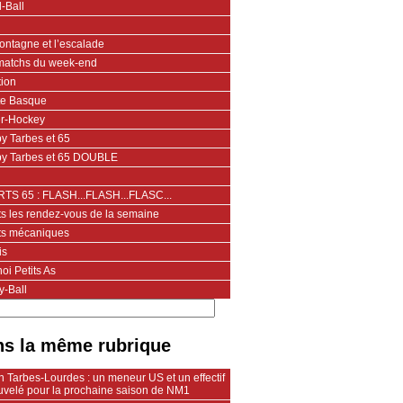
-Ball
ontagne et l’escalade
matchs du week-end
tion
te Basque
er-Hockey
y Tarbes et 65
y Tarbes et 65 DOUBLE
TS 65 : FLASH...FLASH...FLASC...
ts les rendez-vous de la semaine
ts mécaniques
is
oi Petits As
y-Ball
s la même rubrique
 Tarbes-Lourdes : un meneur US et un effectif
uvelé pour la prochaine saison de NM1