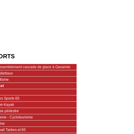
ORTS
assemblement cascade de glace à Gavarnie
Martiaux
étisme
et
es Sports 65
ë-Kayak
se pédestre
isme - Cyclotourisme
ime
all Tarbes et 65