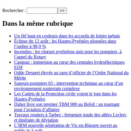
Rechercher :
Dans la même rubrique
Un été haut en couleurs dans les accueils de loisirs tarbais
Éclipse du 12 août : les Hautes-Pyrénées plongées dans
l’ombre à 98,9 %
Incendies : les chœurs pyrénéens unis pour les pompiers, à
l’appel du Rotary
Campan : immersion au cœur des centrales hydroélectriques
EDF
Odile Despert élevée au rang d’officier de l’Ordre National du
Mérite
Sapeurs‑pompiers 65 : intervention technique au cœur d’un
environnement souterrain complexe
Les Cadets de la Protection civile voient le jour dans les
Hautes‑Pyrénées
Daher livre son premier TBM 980 au Brésil : un tournant
pour l’aviation d’affaires
Travaux routiers à Tarbes : fermeture totale des allées Leclerc
et itinéraire de déviation
L’IRM nouvelle génération de Vic-en-Bigorre ouvert au
public le 3 août