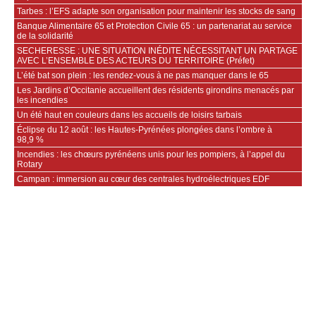
Tarbes : l’EFS adapte son organisation pour maintenir les stocks de sang
Banque Alimentaire 65 et Protection Civile 65 : un partenariat au service
de la solidarité
SECHERESSE : UNE SITUATION INÉDITE NÉCESSITANT UN PARTAGE
AVEC L’ENSEMBLE DES ACTEURS DU TERRITOIRE (Préfet)
L’été bat son plein : les rendez-vous à ne pas manquer dans le 65
Les Jardins d’Occitanie accueillent des résidents girondins menacés par
les incendies
Un été haut en couleurs dans les accueils de loisirs tarbais
Éclipse du 12 août : les Hautes-Pyrénées plongées dans l’ombre à
98,9 %
Incendies : les chœurs pyrénéens unis pour les pompiers, à l’appel du
Rotary
Campan : immersion au cœur des centrales hydroélectriques EDF