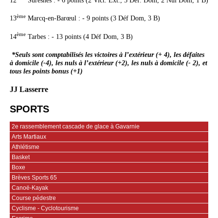
12
Suresnes : - 6 points (2 Vict. Ext., 3 Déf. Dom, 2 Nul Dom, 1 B)
ème
13
Marcq-en-Barœul : - 9 points (3 Déf Dom, 3 B)
ème
14
Tarbes : - 13 points (4 Déf Dom, 3 B)
*Seuls sont comptabilisés les victoires à l’extérieur (+ 4), les défaites
à domicile (-4), les nuls à l’extérieur (+2), les nuls à domicile (- 2), et
tous les points bonus (+1)
JJ Lasserre
SPORTS
2e rassemblement cascade de glace à Gavarnie
Arts Martiaux
Athlétisme
Basket
Boxe
Brèves Sports 65
Canoë-Kayak
Course pédestre
Cyclisme - Cyclotourisme