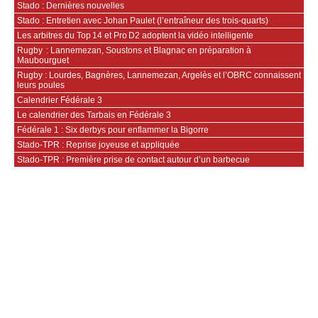
Stado : Dernières nouvelles
Stado : Entretien avec Johan Paulet (l’entraîneur des trois-quarts)
Les arbitres du Top 14 et Pro D2 adoptent la vidéo intelligente
Rugby : Lannemezan, Soustons et Blagnac en préparation à
Maubourguet
Rugby : Lourdes, Bagnères, Lannemezan, Argelès et l’OBRC connaissent
leurs poules
Calendrier Fédérale 3
Le calendrier des Tarbais en Fédérale 3
Fédérale 1 : Six derbys pour enflammer la Bigorre
Stado-TPR : Reprise joyeuse et appliquée
Stado-TPR : Première prise de contact autour d’un barbecue