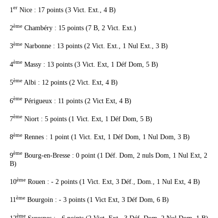
er
1
Nice : 17 points (3 Vict. Ext., 4 B)
ème
2
Chambéry : 15 points (7 B, 2 Vict. Ext.)
ème
3
Narbonne : 13 points (2 Vict. Ext., 1 Nul Ext., 3 B)
ème
4
Massy : 13 points (3 Vict. Ext, 1 Déf Dom, 5 B)
ème
5
Albi : 12 points (2 Vict. Ext, 4 B)
ème
6
Périgueux : 11 points (2 Vict Ext, 4 B)
ème
7
Niort : 5 points (1 Vict. Ext, 1 Déf Dom, 5 B)
ème
8
Rennes : 1 point (1 Vict. Ext, 1 Déf Dom, 1 Nul Dom, 3 B)
ème
9
Bourg-en-Bresse : 0 point (1 Déf. Dom, 2 nuls Dom, 1 Nul Ext, 2
B)
ème
10
Rouen : - 2 points (1 Vict. Ext, 3 Déf., Dom., 1 Nul Ext, 4 B)
ème
11
Bourgoin : - 3 points (1 Vict Ext, 3 Déf Dom, 6 B)
ème