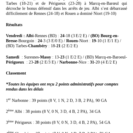
Tarbes (18-21) et de Périgueux (23-28) à Marcq-en-Barœul qui
décroche le bonus défensif dans les arrêts de jeu. Albi s’est débarrassé
difficilement de Rennes (24-18) et Rouen a dominé Niort (19-10)
Résultats
Vendredi : Albi
-Rennes (BD) :
24
-18 (3
E/2 E) /
(BO) Bourg-en-
Bresse
-Bourgoin :
24
-3 (3 E/0 E) /
Rouen
-Niort :
19
-10 (1 E/1 E) /
(BD) Tarbes-
Chambéry
: 18-
21
(2 E/2 E)
Samedi
:
Suresnes
-Massy
: 13-
23
(1 E/2 E) /
(BD)
Marcq-en-Baroeul-
Périgueux
: 23-
28
(2 E/3 E) /
Narbonne
-Nice :
31
-20 (4 E/2 E)
Classement
*Toutes les équipes ont reçu 2 points administratifs pour comptes
rendus dans les délais
er
1
Narbonne : 39 points (8 V, 1 N, 2 D, 3 B, 2 PA), 90 GA
ème
2
Albi : 38 points (8 V, 0 N, 3 D, 4 B, 2 PA), 34 GA
ème
3
Périgueux : 38 points (8 V, 0 N, 3 D, 4 B, 2 PA), 54 GA
ème