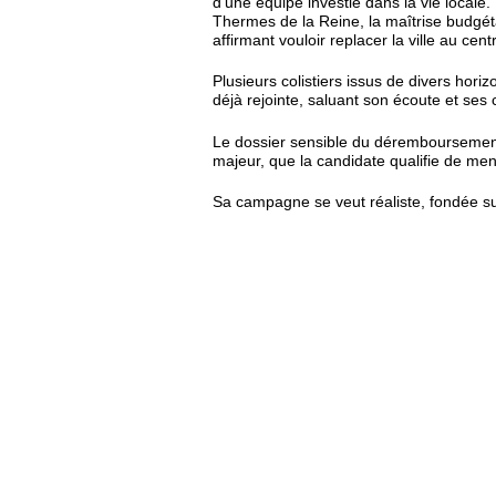
d’une équipe investie dans la vie locale
Thermes de la Reine, la maîtrise budgét
affirmant vouloir replacer la ville au c
Plusieurs colistiers issus de divers horizo
déjà rejointe, saluant son écoute et ses 
Le dossier sensible du dérembourseme
majeur, que la candidate qualifie de mena
Sa campagne se veut réaliste, fondée sur