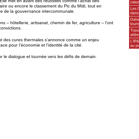
. Elle met en avant des réussites comme l’achat des
cœur
aire ou encore le classement du Pic du Midi, tout en
Les C
entre de la gouvernance intercommunale.
dans
Daher
ns – hôtellerie, artisanat, chemin de fer, agriculture – l’ont
tourn
convictions.
Trava
allée
nt des cures thermales s’annonce comme un enjeu
L’IRM
ce pour l’économie et l’identité de la cité.
au pu
 le dialogue et tournée vers les défis de demain.