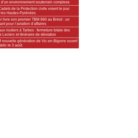
 d’un environnement souterrain complexe
adets de la Protection civile voient le jour
 les Hautes‑Pyrénées
 livre son premier TBM 980 au Brésil : un
ant pour l’aviation d’affaires
ux routiers à Tarbes : fermeture totale des
s Leclerc et itinéraire de déviation
 nouvelle génération de Vic-en-Bigorre ouvert
blic le 3 août