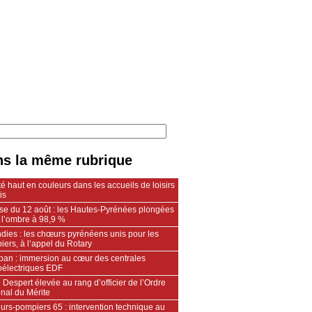
s la même rubrique
é haut en couleurs dans les accueils de loisirs
is
pse du 12 août : les Hautes-Pyrénées plongées
 l’ombre à 98,9 %
dies : les chœurs pyrénéens unis pour les
ers, à l’appel du Rotary
an : immersion au cœur des centrales
oélectriques EDF
 Despert élevée au rang d’officier de l’Ordre
nal du Mérite
urs‑pompiers 65 : intervention technique au