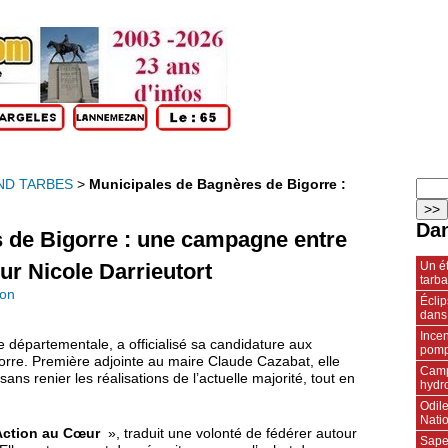
ND TARBES
>
Municipales de Bagnères de Bigorre :
Dan
 de Bigorre : une campagne entre
Un ét
ur Nicole Darrieutort
tarba
ion
Écli
dans
Incen
e départementale, a officialisé sa candidature aux
pompi
rre. Première adjointe au maire Claude Cazabat, elle
Camp
s renier les réalisations de l’actuelle majorité, tout en
hydr
Odile
Natio
’Action au Cœur
», traduit une volonté de fédérer autour
Sape