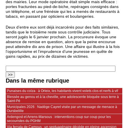
des mairies. Leur mode opératoire était simple mais efficace :
portes fracturées au pied-de-biche, repérages consignés dans
un téléphone, et une frénésie qui les a menés de restaurants à
tabacs, en passant par opticiens et boulangeries.
Deux d’entre eux sont déjà incarcérés pour des faits similaires,
tandis que le troisième reste sous contrôle judiciaire. Tous
seront jugés le 6 janvier prochain. La procureure évoque une
absence de remise en question, alors que la peine encourue
peut atteindre dix ans de prison. Une affaire qui illustre à la fois
l’opportunisme et l’imprudence d’une jeunesse en quête de
gains rapides, au prix de dizaines de victimes.
Dans la même rubrique
Punaises du colza : à Orleix, les habitants vivent volets clos et nerfs à vif
Blessée au genou et à la cheville, une adolescente bloquée sous terre à
Saint-Pé
Municipales 2026 : Nadège Cayret visée par un message de menace à
Oursbelille
Ardengost et Arrens-Marsous : interventions coup sur coup pour les
secouristes du PGHM
Via ferrata de Camous : un septuagénaire décède en pleine ascension