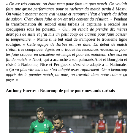
« On est très content, on était venu pour faire un gros match. On voulait
faire une grosse performance pour se racheter du match perdu à Massy.
On voulait montrer notre vrai visage et retrouver l’état d’esprit du début
de saison. C’est chose faite et on est très content du résultat. »
Pendant
la transformation du second essai tarbais le capitaine a recadré ses
coéquipiers sous les poteaux.
« Oui, on venait de prendre dix mètres
deux fois de suite et j’ai mis un petit coup de clairon pour faire baisser
la température. »
Même si le but était de s’imposer le troisième ligne
souligne.
« Cette équipe de Tarbes est très dure. En début de match
c’était très compliqué. Après on a trouvé les ressources nécessaires pour
les faire craquer en deuxième mi-temps et pour les maintenir chez eux en
fin de match. »
Niort, qui a accroché à son palmarès Albi et Bourgoin et
résisté à Narbonne, Nice et Périgueux, s’est vite adapté à la Nationale.
« Ça va plus vite mais on s’est adapté assez rapidement. On a beaucoup
appris dès le premier match, on note, on travaille dans notre coin et ça
paye. »
Anthony Fuertes : Beaucoup de peine pour mes amis tarbais