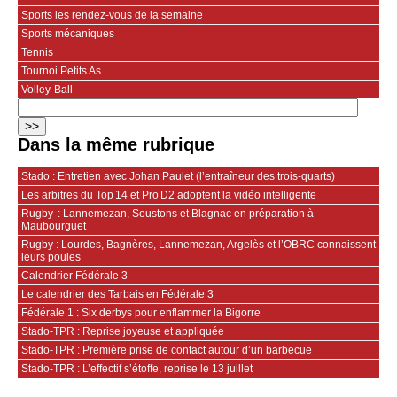
Sports les rendez-vous de la semaine
Sports mécaniques
Tennis
Tournoi Petits As
Volley-Ball
Dans la même rubrique
Stado : Entretien avec Johan Paulet (l’entraîneur des trois-quarts)
Les arbitres du Top 14 et Pro D2 adoptent la vidéo intelligente
Rugby : Lannemezan, Soustons et Blagnac en préparation à
Maubourguet
Rugby : Lourdes, Bagnères, Lannemezan, Argelès et l’OBRC connaissent
leurs poules
Calendrier Fédérale 3
Le calendrier des Tarbais en Fédérale 3
Fédérale 1 : Six derbys pour enflammer la Bigorre
Stado-TPR : Reprise joyeuse et appliquée
Stado-TPR : Première prise de contact autour d’un barbecue
Stado-TPR : L’effectif s’étoffe, reprise le 13 juillet