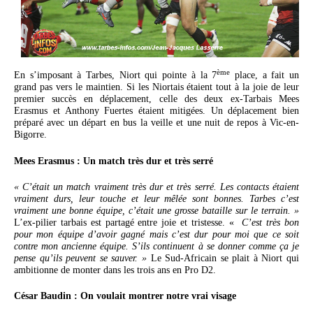
ème
En s’imposant à Tarbes, Niort qui pointe à la 7
place, a fait un
grand pas vers le maintien. Si les Niortais étaient tout à la joie de leur
premier succès en déplacement, celle des deux ex-Tarbais Mees
Erasmus et Anthony Fuertes étaient mitigées. Un déplacement bien
préparé avec un départ en bus la veille et une nuit de repos à Vic-en-
Bigorre.
Mees Erasmus : Un match très dur et très serré
« C’était un match vraiment très dur et très serré. Les contacts étaient
vraiment durs, leur touche et leur mêlée sont bonnes. Tarbes c’est
vraiment une bonne équipe, c’était une grosse bataille sur le terrain. »
L’ex-pilier tarbais est partagé entre joie et tristesse. «
C’est très bon
pour mon équipe d’avoir gagné mais c’est dur pour moi que ce soit
contre mon ancienne équipe. S’ils continuent à se donner comme ça je
pense qu’ils peuvent se sauver. »
Le Sud-Africain se plait à Niort qui
ambitionne de monter dans les trois ans en Pro D2.
César Baudin : On voulait montrer notre vrai visage