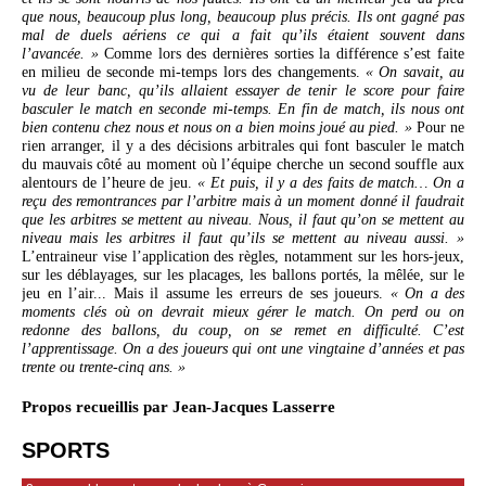
que nous, beaucoup plus long, beaucoup plus précis. Ils ont gagné pas
mal de duels aériens ce qui a fait qu’ils étaient souvent dans
l’avancée. »
Comme lors des dernières sorties la différence s’est faite
en milieu de seconde mi-temps lors des changements.
« On savait, au
vu de leur banc, qu’ils allaient essayer de tenir le score pour faire
basculer le match en seconde mi-temps. En fin de match, ils nous ont
bien contenu chez nous et nous on a bien moins joué au pied. »
Pour ne
rien arranger, il y a des décisions arbitrales qui font basculer le match
du mauvais côté au moment où l’équipe cherche un second souffle aux
alentours de l’heure de jeu.
« Et puis, il y a des faits de match… On a
reçu des remontrances par l’arbitre mais à un moment donné il faudrait
que les arbitres se mettent au niveau. Nous, il faut qu’on se mettent au
niveau mais les arbitres il faut qu’ils se mettent au niveau aussi. »
L’entraineur vise l’application des règles, notamment sur les hors-jeux,
sur les déblayages, sur les placages, les ballons portés, la mêlée, sur le
jeu en l’air... Mais il assume les erreurs de ses joueurs.
« On a des
moments clés où on devrait mieux gérer le match. On perd ou on
redonne des ballons, du coup, on se remet en difficulté. C’est
l’apprentissage. On a des joueurs qui ont une vingtaine d’années et pas
trente ou trente-cinq ans. »
Propos recueillis par Jean-Jacques Lasserre
SPORTS