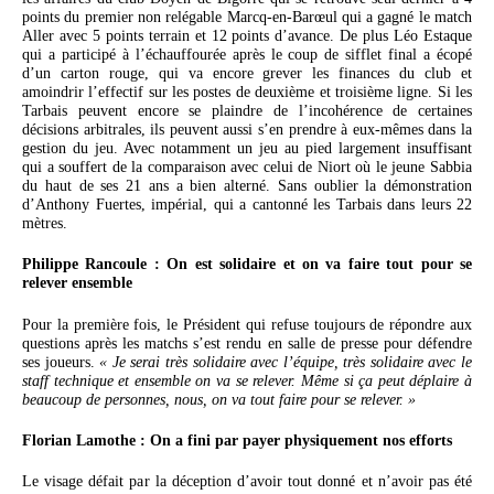
points du premier non relégable Marcq-en-Barœul qui a gagné le match
Aller avec 5 points terrain et 12 points d’avance. De plus Léo Estaque
qui a participé à l’échauffourée après le coup de sifflet final a écopé
d’un carton rouge, qui va encore grever les finances du club et
amoindrir l’effectif sur les postes de deuxième et troisième ligne. Si les
Tarbais peuvent encore se plaindre de l’incohérence de certaines
décisions arbitrales, ils peuvent aussi s’en prendre à eux-mêmes dans la
gestion du jeu. Avec notamment un jeu au pied largement insuffisant
qui a souffert de la comparaison avec celui de Niort où le jeune Sabbia
du haut de ses 21 ans a bien alterné. Sans oublier la démonstration
d’Anthony Fuertes, impérial, qui a cantonné les Tarbais dans leurs 22
mètres.
Philippe Rancoule : On est solidaire et on va faire tout pour se
relever ensemble
Pour la première fois, le Président qui refuse toujours de répondre aux
questions après les matchs s’est rendu en salle de presse pour défendre
ses joueurs.
« Je serai très solidaire avec l’équipe, très solidaire avec le
staff technique et ensemble on va se relever. Même si ça peut déplaire à
beaucoup de personnes, nous, on va tout faire pour se relever. »
Florian Lamothe : On a fini par payer physiquement nos efforts
Le visage défait par la déception d’avoir tout donné et n’avoir pas été