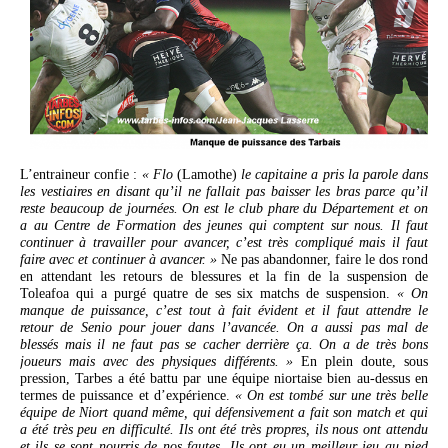
L’entraineur confie :
« Flo
(Lamothe)
le capitaine a pris la parole dans
les vestiaires en disant qu’il ne fallait pas baisser les bras parce qu’il
reste beaucoup de journées. On est le club phare du Département et on
a au Centre de Formation des jeunes qui comptent sur nous. Il faut
continuer à travailler pour avancer, c’est très compliqué mais il faut
faire avec et continuer à avancer. »
Ne pas abandonner, faire le dos rond
en attendant les retours de blessures et la fin de la suspension de
Toleafoa qui a purgé quatre de ses six matchs de suspension.
« On
manque de puissance, c’est tout à fait évident et il faut attendre le
retour de Senio pour jouer dans l’avancée. On a aussi pas mal de
blessés mais il ne faut pas se cacher derrière ça. On a de très bons
joueurs mais avec des physiques différents. »
En plein doute, sous
pression, Tarbes a été battu par une équipe niortaise bien au-dessus en
termes de puissance et d’expérience.
« On est tombé sur une très belle
équipe de Niort quand même, qui défensivement a fait son match et qui
a été très peu en difficulté. Ils ont été très propres, ils nous ont attendu
et ils se sont nourris de nos fautes. Ils ont eu un meilleur jeu au pied