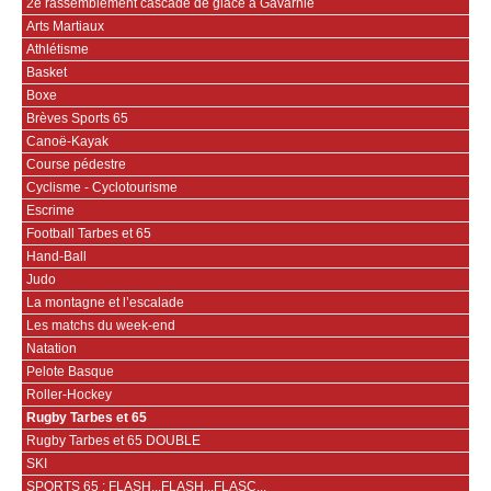
2e rassemblement cascade de glace à Gavarnie
Arts Martiaux
Athlétisme
Basket
Boxe
Brèves Sports 65
Canoë-Kayak
Course pédestre
Cyclisme - Cyclotourisme
Escrime
Football Tarbes et 65
Hand-Ball
Judo
La montagne et l’escalade
Les matchs du week-end
Natation
Pelote Basque
Roller-Hockey
Rugby Tarbes et 65
Rugby Tarbes et 65 DOUBLE
SKI
SPORTS 65 : FLASH...FLASH...FLASC...