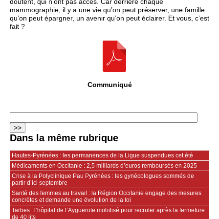
doutent, qui n’ont pas accès. Car derrière chaque
mammographie, il y a une vie qu’on peut préserver, une famille
qu’on peut épargner, un avenir qu’on peut éclairer. Et vous, c’est
fait ?
Communiqué
Dans la même rubrique
Hautes‑Pyrénées : les permanences de la Ligue suspendues cet été
Médicaments en Occitanie : 2,5 milliards d’euros remboursés en 2025
Crise à la Polyclinique Pau Pyrénées : les gynécologues sommés de
partir d’ici septembre
Santé des femmes au travail : la Région Occitanie engage des mesures
concrètes et demande une évolution de la loi
Tarbes : l’hôpital de l’Ayguerote mobilisé pour recruter après la fermeture
de 40 lits