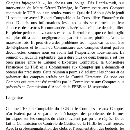
Comptes injoignable »,
les choses ont bougé. Dès l’après-midi, sur
intervention du Maire Gérard Trémège, le Commissaire aux Comptes
contactait le TGB pour un rendez-vous au Quai de l’Adour dès le jeudi
11 septembre avec l’Expert-Comptable et la Conseillère Financière du
club. D’après nos informations les deux partis se reprochaient leur
silence et des Lettres Recommandées laissées sans réponse depuis juillet.
En pleine période de vacances estivales, il semblerait que cet imbroglio
soit plus dû à de la négligence de part et d’autre, plutôt qu’à de la
mauvaise fois. Et peut-être à des problèmes techniques car les numéros
de téléphones et le mail du Commissaire aux Comptes étaient parfois
déconnectés, comme nous en avons fait l’expérience nous-mêmes. La
réunion du jeudi 11 septembre, qui a duré plus de deux heures, s’est très
bien passée entre le Cabinet d’Expertise Comptable, la Conseillère
Financière du TGB et le Commissaire aux Comptes qui a demandé et
obtenu des précisions. Cette réunion a permis d’éclaircir les choses et de
présenter des comptes arrêtés par le Comité Directeur. Ce sont ces
Comptes qui auraient été certifiés par le Commissaire aux Comptes puis
présentés en Commission d’Appel de la FFBB ce 18 septembre.
La genèse
Comme l’Expert-Comptable du TGB et le Commissaire aux Comptes
n’arrivaient pas à se parler et à échanger, des problèmes de formes
juridiques sur les comptes du club n’avaient pas pu être réglés. De ce
fait la Commission de Contrôle de Gestion de la FFBB les avait rejetés.
Avec la professionnalisation des clubs et l’augmentation des budgets, les