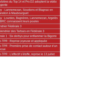
rbitres du Top 14 et Pro D2 adoptent la vidéo
ligente
y : Lannemezan, Soustons et Blagnac en
aration à Maubourguet
y : Lourdes, Bagnères, Lannemezan, Argelès
’OBRC connaissent leurs poules
ndrier Fédérale 3
lendrier des Tarbais en Fédérale 3
ale 1 : Six derbys pour enflammer la Bigorre
o-TPR : Reprise joyeuse et appliquée
-TPR : Première prise de contact autour d’un
ecue
-TPR : L’effectif s’étoffe, reprise le 13 juillet