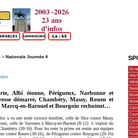
5
>
Nationale Journée 4
SP
2e r
Arts 
tion
Athl
Bask
orte, Albi étonne, Périgueux, Narbonne et
Boxe
Bresse démarre, Chambéry, Massy, Rouen et
Brèv
e, Marcq-en-Barouel et Bourgoin rechutent…
Cano
Cour
oc a vu une seule victoire bonifiée, celle de Nice contre Massy
Cycl
ment, celle de Suresnes à Marcq-en-Barœul (8-12). L’exploit du
Escr
u Chambéry (20-16). Pour les reste la prime est restée aux équipes
Footb
onne contre Rouen (30-16), de Périgueux contre Bourgoin (29-16)