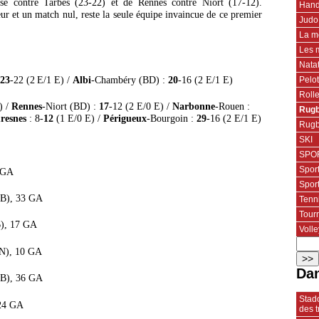
esse contre Tarbes (23-22) et de Rennes contre Niort (17-12).
Hand
ieur et un match nul, reste la seule équipe invaincue de ce premier
Judo
La m
Les 
Nata
23
-22 (2
E/1 E) /
Albi
-Chambéry (BD) :
20
-16 (2 E/1 E)
Pelo
Roll
) /
Rennes
-Niort (BD) :
17
-12 (2 E/0 E) /
Narbonne
-Rouen :
Rugb
resnes
: 8-
12
(1 E/0 E) /
Périgueux
-Bourgoin :
29
-16 (2 E/1 E)
Rugb
SKI
SPOR
Spor
2 GA
Spor
1 B), 33 GA
Tenn
Tourn
B), 17 GA
Volle
 N), 10 GA
Dan
 B), 36 GA
Stado
 24 GA
des t