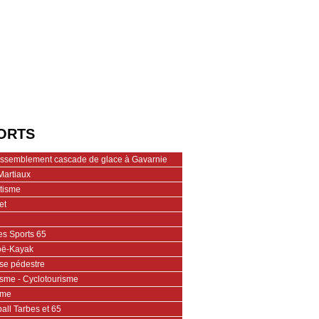
ORTS
assemblement cascade de glace à Gavarnie
Martiaux
étisme
et
es Sports 65
ë-Kayak
se pédestre
isme - Cyclotourisme
ime
all Tarbes et 65