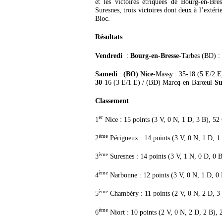
et les victoires étriquées de Bourg-en-Br
Suresnes, trois victoires dont deux à l’extér
Bloc.
Résultats
Vendredi
:
Bourg-en-Bresse
-Tarbes (BD) :
Samedi
:
(BO) Nice
-Massy : 35-18 (5 E/2 E
30
-16 (3 E/1 E) / (BD) Marcq-en-Barœul-
Su
Classement
er
1
Nice : 15 points (3 V, 0 N, 1 D, 3 B), 5
ème
2
Périgueux : 14 points (3 V, 0 N, 1 D, 
ème
3
Suresnes : 14 points (3 V, 1 N, 0 D, 0 
ème
4
Narbonne : 12 points (3 V, 0 N, 1 D, 0
ème
5
Chambéry : 11 points (2 V, 0 N, 2 D, 3
ème
6
Niort : 10 points (2 V, 0 N, 2 D, 2 B),