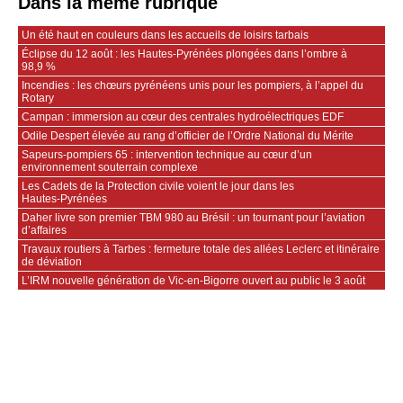
Dans la même rubrique
Un été haut en couleurs dans les accueils de loisirs tarbais
Éclipse du 12 août : les Hautes-Pyrénées plongées dans l’ombre à
98,9 %
Incendies : les chœurs pyrénéens unis pour les pompiers, à l’appel du
Rotary
Campan : immersion au cœur des centrales hydroélectriques EDF
Odile Despert élevée au rang d’officier de l’Ordre National du Mérite
Sapeurs‑pompiers 65 : intervention technique au cœur d’un
environnement souterrain complexe
Les Cadets de la Protection civile voient le jour dans les
Hautes‑Pyrénées
Daher livre son premier TBM 980 au Brésil : un tournant pour l’aviation
d’affaires
Travaux routiers à Tarbes : fermeture totale des allées Leclerc et itinéraire
de déviation
L’IRM nouvelle génération de Vic-en-Bigorre ouvert au public le 3 août