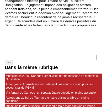
changement d’identité pour "refaire sa vie", suscitant
l’indignation. Le jugement impose des obligations strictes
pendant trois ans, sous peine d’emprisonnement ferme. Si les
victimes accueillent la décision avec soulagement, l’amertume
demeure : beaucoup redoutent de ne jamais récupérer leur
argent. Ce scandale met en lumière les dérives possibles du
dépôt-vente et les failles dans la protection des propriétaires.
Dans la même rubrique
Municipales 2026 : Nadège Cayret visée par un message de menace à
Oursbelille
Ardengost et Arrens-Marsous : interventions coup sur coup pour les
secouristes du PGHM
Via ferrata de Camous : un septuagénaire décède en pleine ascension
Agressions au bal de Tournay : le maire pris pour cible en pleine
confusion
Impact de foudre suspecté : un incendie isolé mais contrôlé en vallée