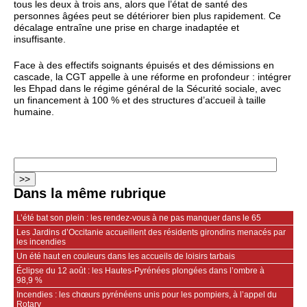
tous les deux à trois ans, alors que l’état de santé des
personnes âgées peut se détériorer bien plus rapidement. Ce
décalage entraîne une prise en charge inadaptée et
insuffisante.
Face à des effectifs soignants épuisés et des démissions en
cascade, la CGT appelle à une réforme en profondeur : intégrer
les Ehpad dans le régime général de la Sécurité sociale, avec
un financement à 100 % et des structures d’accueil à taille
humaine.
Dans la même rubrique
L’été bat son plein : les rendez-vous à ne pas manquer dans le 65
Les Jardins d’Occitanie accueillent des résidents girondins menacés par
les incendies
Un été haut en couleurs dans les accueils de loisirs tarbais
Éclipse du 12 août : les Hautes-Pyrénées plongées dans l’ombre à
98,9 %
Incendies : les chœurs pyrénéens unis pour les pompiers, à l’appel du
Rotary