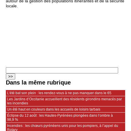
autour de la gestion des populations itinérantes et de la sécurité
locale.
Dans la même rubrique
L’été bat son plein : les rendez-vous à ne pas manquer dans le 65
Les Jardins d’Occitanie accueillent des résidents girondins menacés par
les incendies
Un été haut en couleurs dans les accueils de loisirs tarbais
Éclipse du 12 août : les Hautes-Pyrénées plongées dans l’ombre à
98,9 %
Incendies : les chœurs pyrénéens unis pour les pompiers, à l’appel du
Rotary