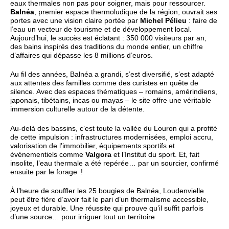
eaux thermales non pas pour soigner, mais pour ressourcer.
Balnéa
, premier espace thermoludique de la région, ouvrait ses
portes avec une vision claire portée par
Michel Pélieu
: faire de
l’eau un vecteur de tourisme et de développement local.
Aujourd’hui, le succès est éclatant : 350 000 visiteurs par an,
des bains inspirés des traditions du monde entier, un chiffre
d’affaires qui dépasse les 8 millions d’euros.
Au fil des années, Balnéa a grandi, s’est diversifié, s’est adapté
aux attentes des familles comme des curistes en quête de
silence. Avec des espaces thématiques – romains, amérindiens,
japonais, tibétains, incas ou mayas – le site offre une véritable
immersion culturelle autour de la détente.
Au-delà des bassins, c’est toute la vallée du Louron qui a profité
de cette impulsion : infrastructures modernisées, emploi accru,
valorisation de l’immobilier, équipements sportifs et
événementiels comme
Valgora
et l’Institut du sport. Et, fait
insolite, l’eau thermale a été repérée… par un sourcier, confirmé
ensuite par le forage !
À l’heure de souffler les 25 bougies de Balnéa, Loudenvielle
peut être fière d’avoir fait le pari d’un thermalisme accessible,
joyeux et durable. Une réussite qui prouve qu’il suffit parfois
d’une source… pour irriguer tout un territoire