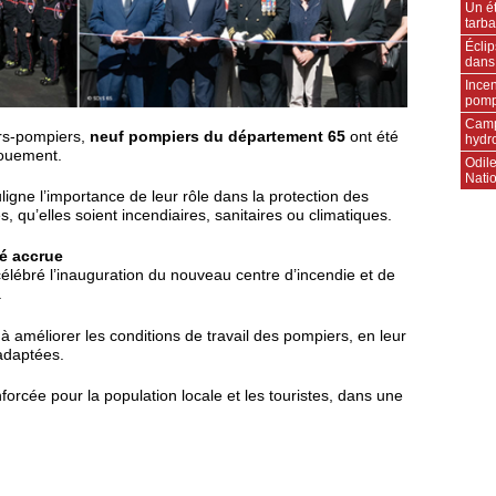
Un ét
tarba
Écli
dans
Incen
pompi
Camp
urs-pompiers,
neuf pompiers du département 65
ont été
hydr
vouement.
Odile
Natio
igne l’importance de leur rôle dans la protection des
, qu’elles soient incendiaires, sanitaires ou climatiques.
té accrue
lébré l’inauguration du nouveau centre d’incendie et de
.
e à améliorer les conditions de travail des pompiers, en leur
 adaptées.
forcée pour la population locale et les touristes, dans une