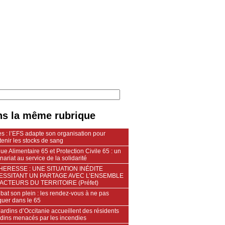
s la même rubrique
s : l’EFS adapte son organisation pour
enir les stocks de sang
e Alimentaire 65 et Protection Civile 65 : un
nariat au service de la solidarité
ERESSE : UNE SITUATION INÉDITE
ESSITANT UN PARTAGE AVEC L’ENSEMBLE
ACTEURS DU TERRITOIRE (Préfet)
 bat son plein : les rendez-vous à ne pas
uer dans le 65
ardins d’Occitanie accueillent des résidents
ndins menacés par les incendies