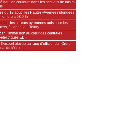
é haut en couleurs dans les accueils de loisirs
is
pse du 12 août : les Hautes-Pyrénées plongées
 l’ombre à 98,9 %
dies : les chœurs pyrénéens unis pour les
ers, à l’appel du Rotary
an : immersion au cœur des centrales
oélectriques EDF
 Despert élevée au rang d’officier de l’Ordre
nal du Mérite