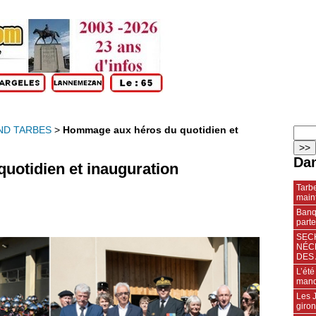
ND TARBES
>
Hommage aux héros du quotidien et
Dan
otidien et inauguration
Tarbe
maint
Banqu
parte
SECH
NÉC
DES 
L’été
manq
Les J
giro