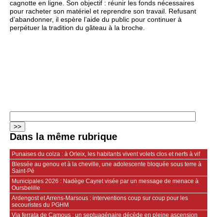
cagnotte en ligne. Son objectif : réunir les fonds nécessaires
pour racheter son matériel et reprendre son travail. Refusant
d’abandonner, il espère l’aide du public pour continuer à
perpétuer la tradition du gâteau à la broche.
Dans la même rubrique
Punaises du colza : à Orleix, les habitants vivent volets clos et nerfs à vif
Blessée au genou et à la cheville, une adolescente bloquée sous terre à
Saint-Pé
Municipales 2026 : Nadège Cayret visée par un message de menace à
Oursbelille
Ardengost et Arrens-Marsous : interventions coup sur coup pour les
secouristes du PGHM
Via ferrata de Camous : un septuagénaire décède en pleine ascension