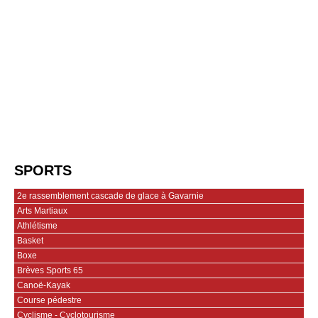
SPORTS
2e rassemblement cascade de glace à Gavarnie
Arts Martiaux
Athlétisme
Basket
Boxe
Brèves Sports 65
Canoë-Kayak
Course pédestre
Cyclisme - Cyclotourisme