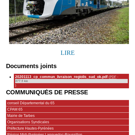
LIRE
Documents joints
20201113_cp_commun_livraison_regiolis_sud_ok.pdf
(
PDF
-
377.5 kio
)
COMMUNIQUÉS DE PRESSE
conseil Départemental du 65
CPAM 65
Mairie de Tarbes
Organisations Syndicales
Préfecture Hautes-Pyrénées
Région Midi-Pyrénées Languedoc-Roussillon