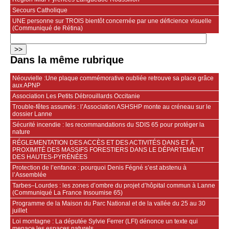
Secours Catholique
UNE personne sur TROIS bientôt concernée par une déficience visuelle
(Communiqué de Rétina)
Dans la même rubrique
Néouvielle :Une plaque commémorative oubliée retrouve sa place grâce
aux APNP
Association Les Petits Débrouillards Occitanie
Trouble-fêtes assumés : l’Association ASHSHP monte au créneau sur le
dossier Lanne
Sécurité incendie : les recommandations du SDIS 65 pour protéger la
nature
RÉGLEMENTATION DES ACCÈS ET DES ACTIVITÉS DANS ET À
PROXIMITÉ DES MASSIFS FORESTIERS DANS LE DÉPARTEMENT
DES HAUTES-PYRÉNÉES
Protection de l’enfance : pourquoi Denis Fégné s’est abstenu à
l’Assemblée
Tarbes–Lourdes : les zones d’ombre du projet d’hôpital commun à Lanne
(Communiqué La France Insoumise 65)
Programme de la Maison du Parc National et de la vallée du 25 au 30
juillet
Loi montagne : La députée Sylvie Ferrer (LFI) dénonce un texte qui
menace les espaces naturels