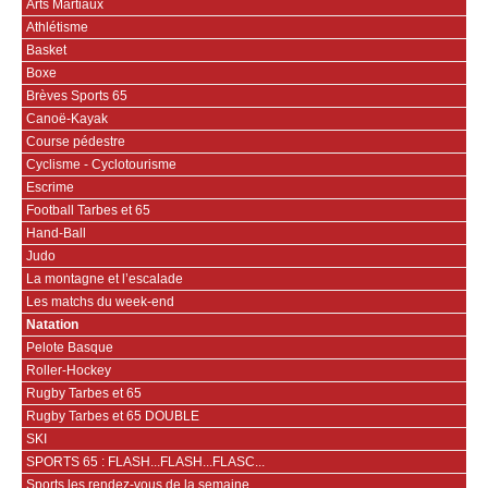
Arts Martiaux
Athlétisme
Basket
Boxe
Brèves Sports 65
Canoë-Kayak
Course pédestre
Cyclisme - Cyclotourisme
Escrime
Football Tarbes et 65
Hand-Ball
Judo
La montagne et l’escalade
Les matchs du week-end
Natation
Pelote Basque
Roller-Hockey
Rugby Tarbes et 65
Rugby Tarbes et 65 DOUBLE
SKI
SPORTS 65 : FLASH...FLASH...FLASC...
Sports les rendez-vous de la semaine