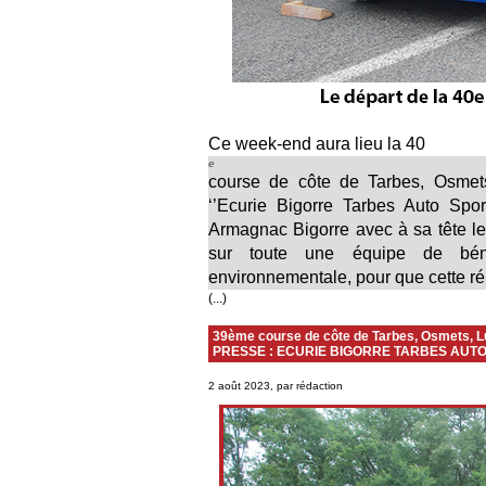
Ce week-end aura lieu la 40
e
course de côte de Tarbes, Osmets
‘’Ecurie Bigorre Tarbes Auto Spor
Armagnac Bigorre avec à sa tête l
sur toute une équipe de bén
environnementale, pour que cette réu
(...)
39ème course de côte de Tarbes, Osmets, 
PRESSE : ECURIE BIGORRE TARBES AUTO
2 août 2023, par rédaction