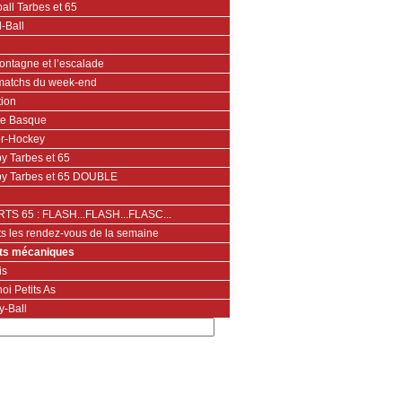
all Tarbes et 65
-Ball
ontagne et l’escalade
matchs du week-end
tion
te Basque
er-Hockey
y Tarbes et 65
y Tarbes et 65 DOUBLE
TS 65 : FLASH...FLASH...FLASC...
ts les rendez-vous de la semaine
ts mécaniques
is
oi Petits As
y-Ball