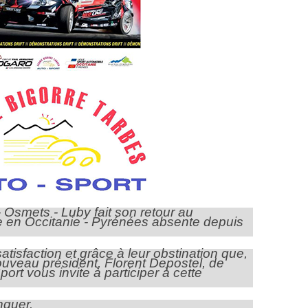
 Osmets - Luby fait son retour au
le en Occitanie - Pyrénées absente depuis
tisfaction et grâce à leur obstination que,
uveau président, Florent Depostel, de
ort vous invite à participer à cette
nquer.