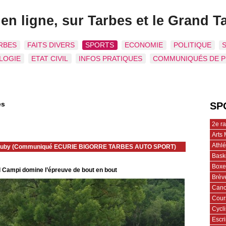
 en ligne, sur Tarbes et le Grand T
RBES
FAITS DIVERS
SPORTS
ECONOMIE
POLITIQUE
LOGIE
ETAT CIVIL
INFOS PRATIQUES
COMMUNIQUÉS DE 
es
SP
2e r
Arts 
Athl
s, Luby (Communiqué ECURIE BIGORRE TARBES AUTO SPORT)
Bask
Boxe
 Campi domine l’épreuve de bout en bout
Brèv
Cano
Cour
Cycl
Escr