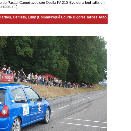
ire de Pascal Campi avec son Osella PA 21S Evo qui a tout raflé, en
ntées. (...)
e Tarbes, Osmets, Luby (Communiqué Ecurie Bigorre Tarbes Auto