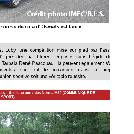
, Luby, une compétition mise sur pied par l’association
t’’ présidée par Florent Dépostel sous l’égide de l’ASA
e Tarbais René Pascouau. Ils peuvent également s’appuyer
évoles qui font le maximum dans la préparation
nion sportive soit une véritable réussite.
Luby : Une lutte entre des Norma M20 (COMMUNIQUE DE
 SPORT)