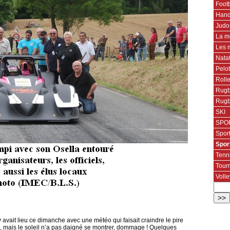
Footb
Hand
Judo
La m
Les 
Nata
Pelo
Roll
Rugb
Rugb
SKI
SPOR
Spor
Spor
Tenn
Tourn
Volle
avait lieu ce dimanche avec une météo qui faisait craindre le pire
ien, mais le soleil n’a pas daigné se montrer, dommage ! Quelques