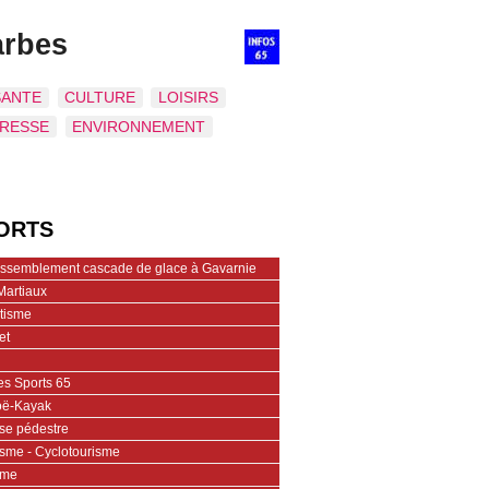
arbes
SANTE
CULTURE
LOISIRS
PRESSE
ENVIRONNEMENT
ORTS
assemblement cascade de glace à Gavarnie
Martiaux
étisme
et
es Sports 65
ë-Kayak
se pédestre
isme - Cyclotourisme
ime