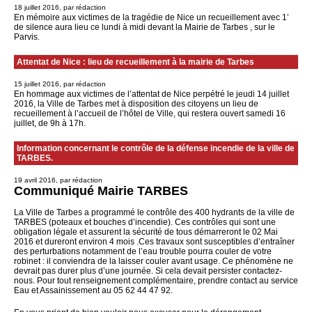
18 juillet 2016, par rédaction
En mémoire aux victimes de la tragédie de Nice un recueillement avec 1’
de silence aura lieu ce lundi à midi devant la Mairie de Tarbes , sur le
Parvis.
Attentat de Nice : lieu de recueillement à la mairie de Tarbes
15 juillet 2016, par rédaction
En hommage aux victimes de l’attentat de Nice perpétré le jeudi 14 juillet
2016, la Ville de Tarbes met à disposition des citoyens un lieu de
recueillement à l’accueil de l’hôtel de Ville, qui restera ouvert samedi 16
juillet, de 9h à 17h.
Information concernant le contrôle de la défense incendie de la ville de
TARBES.
19 avril 2016, par rédaction
Communiqué Mairie TARBES
La Ville de Tarbes a programmé le contrôle des 400 hydrants de la ville de
TARBES (poteaux et bouches d’incendie). Ces contrôles qui sont une
obligation légale et assurent la sécurité de tous démarreront le 02 Mai
2016 et dureront environ 4 mois .Ces travaux sont susceptibles d’entraîner
des perturbations notamment de l’eau trouble pourra couler de votre
robinet : il conviendra de la laisser couler avant usage. Ce phénomène ne
devrait pas durer plus d’une journée. Si cela devait persister contactez-
nous. Pour tout renseignement complémentaire, prendre contact au service
Eau et Assainissement au 05 62 44 47 92.