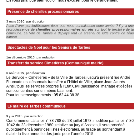
En vous priant de bien vouloir nous excuser pour le dérangement.
Présence de chenilles processionnaires
3 mars 2016, par rédaction
Avec l’hiver particulièrement doux que nous connaissons cette année ? il y a une
recrudescence de
chenilles processionnaires du pin
sur tout le territoire de la
commune. La Ville de Tarbes a déployé tout un arsenal de lutte contre ce fléau
naturel.
Spectacles de Noël pour les Seniors de Tarbes
1er décembre 2015, par rédaction
Transfert du service Cimetières (Communiqué mairie)
6 août 2015, par rédaction
Le Service « Cimetières » de la Ville de Tarbes jusqu’à présent rue André
Fourcade est désormais transféré à l’Hôtel de Ville, place Jean Jaurès.
Ainsi, tous les services propres à l’Etat Civil (naissance, mariage et décès)
sont concentrés sur un même bâtiment.
Pour tous renseignements : 05.62.44.38.38
Le maire de Tarbes communique
9 juin 2015, par rédaction
Conformément à la loi n° 78 788 du 28 juillet 1978, modifiée par la loi n° 80
1042 du 23 décembre 1980, relative au jury d’Assises, il sera procédé
publiquement à partir des listes électorales, au tirage au sort tendant à
établir la liste annuelle des jurés pour l’année 2015.