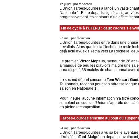
16 juillet, par rédaction
L’Union Tarbes-Lourdes a lancé un vaste chant
Nationale 1. Entre départs significatifs, arrivé
progressivement les contours d’un effectif renouve
Fin de cycle à l’UTLPB : deux cadres s’envol
27 mai, par rédaction
L’Union Tarbes-Lourdes entre dans une phase de
Levallois. Alors que le staff technique reste inch
déjà acté d’Alexis Yetna vers La Rochelle, deux
Le premier,
Victor Mopsus
, meneur de 26 ans a
a manqué de peu les play-offs malgré une saiso
aura disputé 38 matchs de championnat avec des
Le second départ concerne
Tom Wiscart-Goet
Toulonnais, reconnu pour son adresse longue di
saison en Nationale 1.
Pour l’heure, aucune information n’a filtré conc
semblent en cours . L’Union s’apprête donc à é
en pleine recomposition.
Tarbes-Lourdes s’incline au bout du suspens
24 mai, par rédaction
L’Union Tarbes-Lourdes a vu sa belle aventure 
décisif étouffant. Malgré un départ convaincant