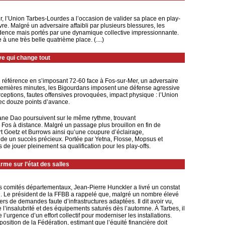
ur, l’Union Tarbes-Lourdes a l’occasion de valider sa place en play-
e. Malgré un adversaire affaibli par plusieurs blessures, les
ence mais portés par une dynamique collective impressionnante.
 à une très belle quatrième place. (....)
ve qui change tout
 référence en s’imposant 72‑60 face à Fos‑sur‑Mer, un adversaire
s premières minutes, les Bigourdans imposent une défense agressive
erceptions, fautes offensives provoquées, impact physique : l’Union
vec douze points d’avance.
ane Dao poursuivent sur le même rythme, trouvant
Fos à distance. Malgré un passage plus brouillon en fin de
t Goetz et Burrows ainsi qu’une coupure d’éclairage,
lide un succès précieux. Portée par Yetna, Flosse, Mopsus et
de jouer pleinement sa qualification pour les play‑offs.
rme sur l’état des salles
es comités départementaux, Jean‑Pierre Hunckler a livré un constat
cal. Le président de la FFBB a rappelé que, malgré un nombre élevé
iers de demandes faute d’infrastructures adaptées. Il dit avoir vu,
e l’insalubrité et des équipements saturés dès l’automne. À Tarbes, il
’urgence d’un effort collectif pour moderniser les installations.
 position de la Fédération, estimant que l’équité financière doit