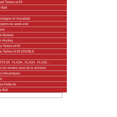
all Tarbes et 65
-Ball
ontagne et l’escalade
matchs du week-end
tion
te Basque
er-Hockey
y Tarbes et 65
y Tarbes et 65 DOUBLE
TS 65 : FLASH...FLASH...FLASC...
ts les rendez-vous de la semaine
ts mécaniques
is
oi Petits As
y-Ball