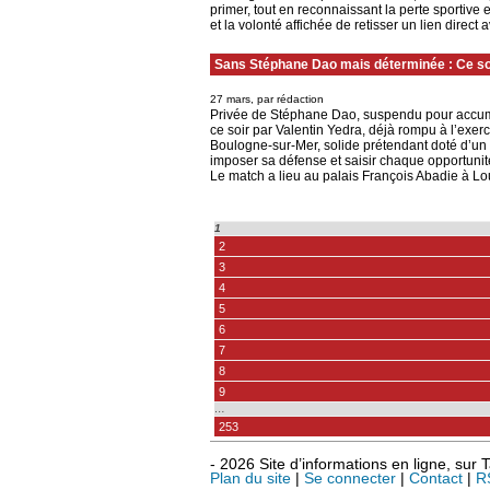
primer, tout en reconnaissant la perte sportive
et la volonté affichée de retisser un lien direct 
Sans Stéphane Dao mais déterminée : Ce soi
27 mars, par rédaction
Privée de Stéphane Dao, suspendu pour accumu
ce soir par Valentin Yedra, déjà rompu à l’exerc
Boulogne-sur-Mer, solide prétendant doté d’un 
imposer sa défense et saisir chaque opportunité
Le match a lieu au palais François Abadie à Lo
1
2
3
4
5
6
7
8
9
…
253
- 2026 Site d’informations en ligne, sur
Plan du site
|
Se connecter
|
Contact
|
R