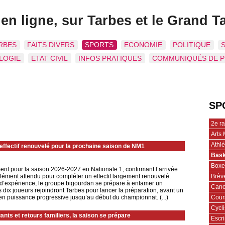
 en ligne, sur Tarbes et le Grand T
RBES
FAITS DIVERS
SPORTS
ECONOMIE
POLITIQUE
LOGIE
ETAT CIVIL
INFOS PRATIQUES
COMMUNIQUÉS DE 
SP
2e r
Arts 
Athl
effectif renouvelé pour la prochaine saison de NM1
Bask
Boxe
ent pour la saison 2026-2027 en Nationale 1, confirmant l’arrivée
Brèv
élément attendu pour compléter un effectif largement renouvelé.
rs d’expérience, le groupe bigourdan se prépare à entamer un
Cano
 dix joueurs rejoindront Tarbes pour lancer la préparation, avant un
Cour
en puissance progressive jusqu’au début du championnat. (...)
Cycl
nts et retours familiers, la saison se prépare
Escr