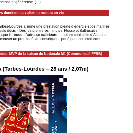
tense et généreuse. (....)
s dominent Levallois et restent en vie
rbes-Lourdes a signé une prestation pleine d’énergie et de maîtrise
 acte décisif. Dès les premières minutes, Flosse et Baltrusaitis
chaque tir réussi. L’adresse extérieure — notamment celle d’Ateba et
 creuser un premier écart conséquent, porté par une ambiance
Lourdes, MVP de la saison de Nationale M1 (Communiqué FFBB)
(Tarbes-Lourdes – 28 ans / 2,07m)