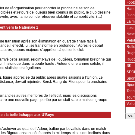
Footb
ier de réorganisation pour aborder la prochaine saison de
Hand
es ciblées et retours de joueurs bien connus du public, le club dessine
Judo
lé, avec l’ambition de retrouver stabilité et compétitivité. (....)
La m
ent vers la Nationale 1
Les 
Nata
Pelo
 transition après son élimination en quart de finale face à
angé, l’effectif, lui, se transforme en profondeur. Après le départ
Roll
 autres joueurs majeurs s’apprêtent à quitter le club.
Rugb
Rugb
rrivé cette saison, rejoint Pays de Fougères, formation bretonne qui
n historique dans la poule haute . Auteur d’une année solide, il
SKI
 statistiques régulières.
SPOR
z
, figure appréciée du public après quatre saisons à l’Union. Le
Spor
stance, devrait rejoindre Berck Rang-du-Fliers pour la prochaine
Spor
Tenn
ernant les autres membres de l’effectif, mais les discussions
Tourn
crire une nouvelle page, portée par un staff stable mais un groupe
Volle
e : la belle échappe aux U’Boys
s’achever au quai de l’Adour, battue par Levallois dans un match
, les Bigourdans ont cédé après la mi-temps et se sont inclinés dans