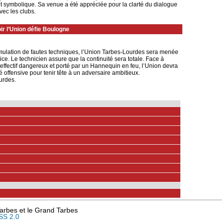
 et symbolique. Sa venue a été appréciée pour la clarté du dialogue
avec les clubs.
r l’Union défie Boulogne
lation de fautes techniques, l’Union Tarbes-Lourdes sera menée
ice. Le technicien assure que la continuité sera totale. Face à
effectif dangereux et porté par un Hannequin en feu, l’Union devra
 offensive pour tenir tête à un adversaire ambitieux.
urdes.
 Tarbes et le Grand Tarbes
SS 2.0