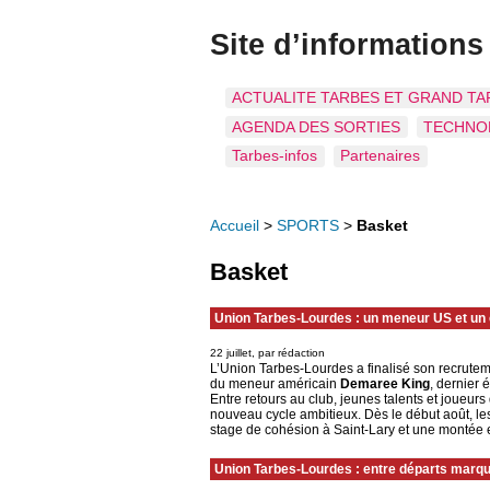
Site d’informations
ACTUALITE TARBES ET GRAND TA
AGENDA DES SORTIES
TECHNO
Tarbes-infos
Partenaires
Accueil
>
SPORTS
>
Basket
Basket
Union Tarbes-Lourdes : un meneur US et un 
22 juillet, par rédaction
L’Union Tarbes-Lourdes a finalisé son recrutem
du meneur américain
Demaree King
, dernier 
Entre retours au club, jeunes talents et joueu
nouveau cycle ambitieux. Dès le début août, les
stage de cohésion à Saint-Lary et une montée 
Union Tarbes-Lourdes : entre départs marqua