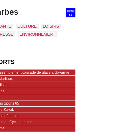
arbes
SANTE
CULTURE
LOISIRS
PRESSE
ENVIRONNEMENT
ORTS
assemblement cascade de glace à Gavarnie
Martiaux
étisme
et
es Sports 65
ë-Kayak
se pédestre
isme - Cyclotourisme
ime