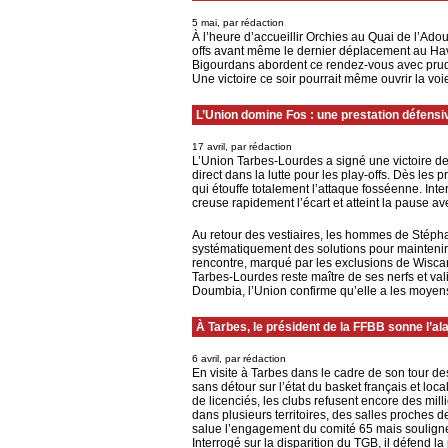
5 mai, par rédaction
À l’heure d’accueillir Orchies au Quai de l’Ado
offs avant même le dernier déplacement au Havr
Bigourdans abordent ce rendez-vous avec prud
Une victoire ce soir pourrait même ouvrir la voie
L’Union domine Fos : une prestation défensi
17 avril, par rédaction
L’Union Tarbes‑Lourdes a signé une victoire de
direct dans la lutte pour les play‑offs. Dès le
qui étouffe totalement l’attaque fosséenne. Int
creuse rapidement l’écart et atteint la pause a
Au retour des vestiaires, les hommes de Stéph
systématiquement des solutions pour maintenir 
rencontre, marqué par les exclusions de Wiscar
Tarbes‑Lourdes reste maître de ses nerfs et va
Doumbia, l’Union confirme qu’elle a les moyens 
À Tarbes, le président de la FFBB sonne l’ala
6 avril, par rédaction
En visite à Tarbes dans le cadre de son tour d
sans détour sur l’état du basket français et lo
de licenciés, les clubs refusent encore des mill
dans plusieurs territoires, des salles proches d
salue l’engagement du comité 65 mais souligne l
Interrogé sur la disparition du TGB, il défend la