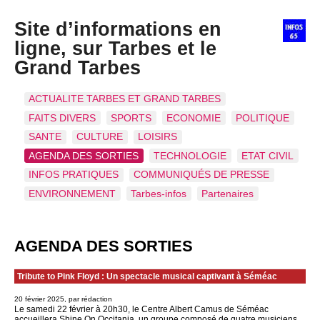
Site d’informations en
ligne, sur Tarbes et le
Grand Tarbes
ACTUALITE TARBES ET GRAND TARBES
FAITS DIVERS
SPORTS
ECONOMIE
POLITIQUE
SANTE
CULTURE
LOISIRS
AGENDA DES SORTIES
TECHNOLOGIE
ETAT CIVIL
INFOS PRATIQUES
COMMUNIQUÉS DE PRESSE
ENVIRONNEMENT
Tarbes-infos
Partenaires
AGENDA DES SORTIES
Tribute to Pink Floyd : Un spectacle musical captivant à Séméac
20 février 2025, par rédaction
Le samedi 22 février à 20h30, le Centre Albert Camus de Séméac
accueillera Shine On Occitania, un groupe composé de quatre musiciens