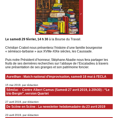
Le samedi 29 février, 14 h 30
à la Bourse du Travail.
Christian Crabot nous présentera l’histoire d’une famille bourgeoise
« séméaco-tarbaise » aux XVIIIe-XIXe siècles, les Caussade.
Puis notre Président d’honneur, Stéphane Abadie nous fera partager les
fruits de ses dernières recherches sur l’abbaye de l’Escaladieu à travers
une présentation de ses granges et son patrimoine foncier.
Aureilhan : Match national d’improvisation, samedi 18 mai à l’ECLA
15 mai 2019, par rédaction
Séméac – Centre Albert Camus (Samedi 27 avril 2019, à 20h30) : “Le
trio Bergin”, version Quartet
27 avril 2019, par rédaction
De Scène en Scène : La newsletter hebdomadaire du 23 avril 2019
23 avril 2019, par rédaction