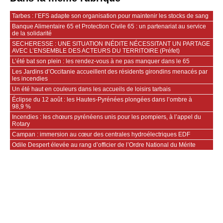
Tarbes : l’EFS adapte son organisation pour maintenir les stocks de sang
Banque Alimentaire 65 et Protection Civile 65 : un partenariat au service
de la solidarité
SECHERESSE : UNE SITUATION INÉDITE NÉCESSITANT UN PARTAGE
AVEC L’ENSEMBLE DES ACTEURS DU TERRITOIRE (Préfet)
L’été bat son plein : les rendez-vous à ne pas manquer dans le 65
Les Jardins d’Occitanie accueillent des résidents girondins menacés par
les incendies
Un été haut en couleurs dans les accueils de loisirs tarbais
Éclipse du 12 août : les Hautes-Pyrénées plongées dans l’ombre à
98,9 %
Incendies : les chœurs pyrénéens unis pour les pompiers, à l’appel du
Rotary
Campan : immersion au cœur des centrales hydroélectriques EDF
Odile Despert élevée au rang d’officier de l’Ordre National du Mérite