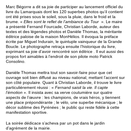
Marc Bégorre a dit sa joie de participer au lancement officiel du
livre du Lamarquais dont les 120 superbes photos qu’il contient
ont été prises sous le soleil, sous la pluie, dans le froid et la
brume. «
Elles sont le reflet de l’ambiance du Tour
». Le maire
a présenté Fernand Fourcade, Christian Laborde, auteur des
textes et des légendes photos et Danièle Thomas, la méritante
éditrice paloise de la maison MonHélios. Il évoqua la préface
écrite par Miguel Indurain, le quintuple vainqueur de la Grande
Boucle. Le photographe retraça ensuite l’historique du livre,
exprimant sa joie d’avoir rencontré son éditrice . Il eut aussi des
propos fort aimables à l’endroit de son pilote moto Patrick
Consolino.
Danièle Thomas mettra tout son savoir-faire pour que cet
ouvrage soit bien diffusé au niveau national, mettant l’accent sur
son côté populaire. Quant à Christian Laborde, il trouve le livre
particulièrement réussi : «
Fernand saisit la vie. Il capte
l’émotion
». Il insista avec sa verve coutumière sur quatre
aspects de l’œuvre : les champions, de vrais héros, y tiennent
une place prépondérante ; le vélo, une superbe mécanique ; le
décor sublime des Pyrénées ; le public qui reste fidèle à cette
manifestation sportive.
La soirée dédicace s’acheva par un pot dans le jardin
d’agrément de la mairie.